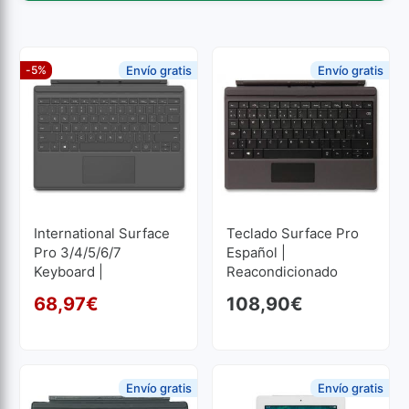
-5%
Envío gratis
Envío gratis
International Surface
Teclado Surface Pro
Pro 3/4/5/6/7
Español |
Keyboard |
Reacondicionado
Reacondicionado
68,97
€
108,90
€
El precio original era: 72,
El precio actual es: 68,97
Envío gratis
Envío gratis