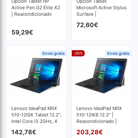
Opción Tablet HP
Opción Tablet
Active Pen G2 Elite X2
Microsoft Active Stylus
| Reacondicionado
Surface |
Reacondicionado
72,60
€
59,29
€
Envío gratis
-20%
Envío gratis
Lenovo IdeaPad MIIX
Lenovo IdeaPad MIIX
510-12ISK Tablet 12.2",
510-12IKB 12.2'' |
Intel Core I3 2GHz, 4
Reacondicionado |
GB, 128 GB SSD M2
Core I5 2.5GHz | 8 GB
142,78
€
203,28
€
1920x1200
RAM | 256 GB SSD M2
El p
El p