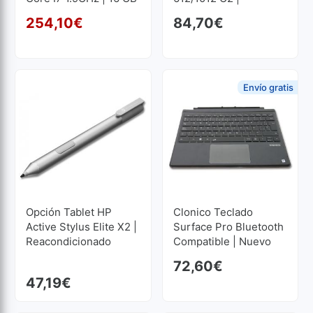
RAM | 256 GB SSD M2
Reacondicionado
254,10
€
84,70
€
1920x1080
El precio original era: 281
El precio actual es: 254,1
Envío gratis
Opción Tablet HP
Clonico Teclado
Active Stylus Elite X2 |
Surface Pro Bluetooth
Reacondicionado
Compatible | Nuevo
72,60
€
47,19
€