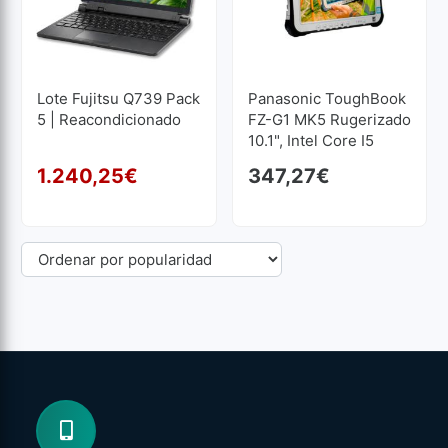
Lote Fujitsu Q739 Pack
Panasonic ToughBook
5 | Reacondicionado
FZ-G1 MK5 Rugerizado
10.1", Intel Core I5
7300U 2.6 GHz, 8 GB,
1.240,25
€
347,27
€
256 GB SSD M2
El precio original era: 1.
El precio actual es: 1.240