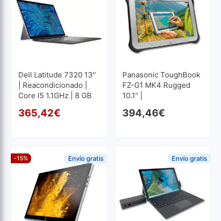
Dell Latitude 7320 13''
Panasonic ToughBook
| Reacondicionado |
FZ-G1 MK4 Rugged
Core I5 1.1GHz | 8 GB
10.1'' |
RAM | 256 GB SSD M2
Reacondicionado |
365,42
€
394,46
€
1920x1280
Core I5 2.4GHz | 8 GB
El precio original era: 40
El precio actual es: 365,
RAM | 128 GB SSD
1920x1200
-15%
Envío gratis
Envío gratis