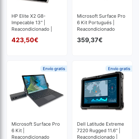
HP Elite X2 G8-
Microsoft Surface Pro
Impecable 13'' |
6 Kit Portugués |
Reacondicionado |
Reacondicionado
Core I5 2.6GHz | 16 GB
423,50
€
359,37
€
RAM | 256 GB SSD M2
El precio original era: 49
El precio actual es: 423,
1920x1280
Envío gratis
Envío gratis
Microsoft Surface Pro
Dell Latitude Extreme
6 Kit |
7220 Rugged 11.6'' |
Reacondicionado
Reacondicionado |