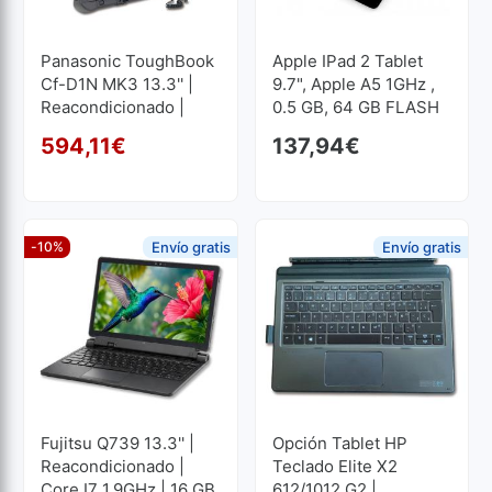
Panasonic ToughBook
Apple IPad 2 Tablet
Cf-D1N MK3 13.3'' |
9.7", Apple A5 1GHz ,
Reacondicionado |
0.5 GB, 64 GB FLASH
Core I5 2.4GHz | 16 GB
1024x768
594,11
€
137,94
€
RAM | 512 GB SSD
El precio original era: 62
El precio actual es: 594,1
1366x768
-10%
Envío gratis
Envío gratis
Fujitsu Q739 13.3'' |
Opción Tablet HP
Reacondicionado |
Teclado Elite X2
Core I7 1.9GHz | 16 GB
612/1012 G2 |