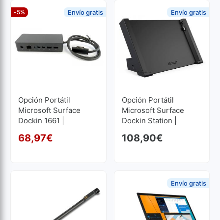
-5%
Envío gratis
Envío gratis
Opción Portátil
Opción Portátil
Microsoft Surface
Microsoft Surface
Dockin 1661 |
Dockin Station |
Reacondicionado
Reacondicionado
68,97
€
108,90
€
El precio original era: 72,
El precio actual es: 68,97
Envío gratis