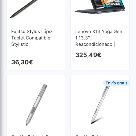
Fujitsu Stylus Lápiz
Lenovo X13 Yoga Gen
Tablet Compatible
1 13.3'' |
Stylistic
Reacondicionado |
Core I5 1.6GHz | 8 GB
325,49
€
RAM | 256 GB SSD M2
36,30
€
1920x1080
Envío gratis