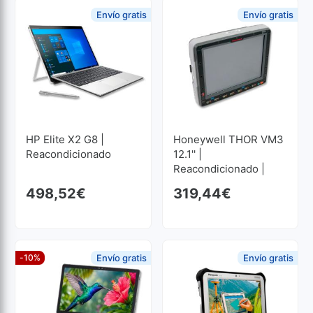
Envío gratis
Envío gratis
HP Elite X2 G8 |
Honeywell THOR VM3
Reacondicionado
12.1'' |
Reacondicionado |
Atom 1.5GHz | 4 GB
498,52
€
319,44
€
RAM | 64 GB SSD M2
1024x768
-10%
Envío gratis
Envío gratis