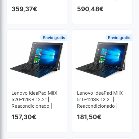
Core I5 1.6GHz | 8 GB
359,37
€
590,48
€
RAM | 256 GB SSD M2
1920x1080
Envío gratis
Envío gratis
Lenovo IdeaPad MIIX
Lenovo IdeaPad MIIX
520-12IKB 12.2'' |
510-12ISK 12.2'' |
Reacondicionado |
Reacondicionado |
Core I3 2.7GHz | 4 GB
Core I3 2.7GHz | 4 GB
157,30
€
181,50
€
RAM | 128 GB SSD M2
RAM | 256 GB SSD M2
1920x1200
1920x1200