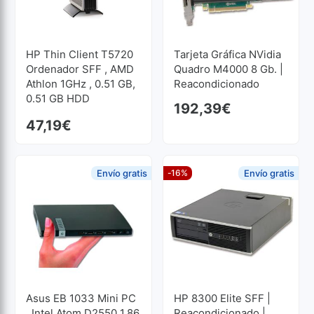
HP Thin Client T5720
Tarjeta Gráfica NVidia
Ordenador SFF , AMD
Quadro M4000 8 Gb. |
Athlon 1GHz , 0.51 GB,
Reacondicionado
0.51 GB HDD
192,39
€
47,19
€
Envío gratis
-16%
Envío gratis
Asus EB 1033 Mini PC
HP 8300 Elite SFF |
, Intel Atom D2550 1.86
Reacondicionado |