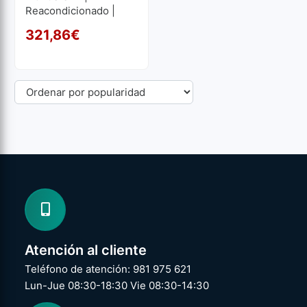
Reacondicionado |
Core I5 3GHz | 16 GB
321,86
€
RAM | 256 GB SSD M2
El precio original era: 33
El precio actual es: 321,8
Atención al cliente
Teléfono de atención: 981 975 621
Lun-Jue 08:30-18:30 Vie 08:30-14:30