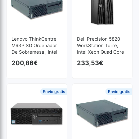
Lenovo ThinkCentre
Dell Precision 5820
M93P SD Ordenador
WorkStation Torre,
De Sobremesa , Intel
Intel Xeon Quad Core
Core I5 4570 3.2 GHz.,
W-2123 3.6 GHz, 16
200,86
€
233,53
€
16 GB, 500 GB SSD
GB, 512 GB SSD
Envío gratis
Envío gratis