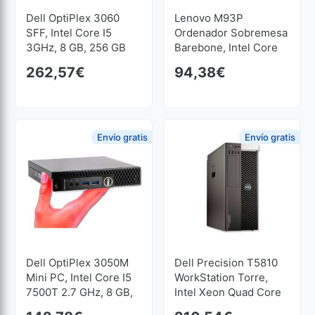
Dell OptiPlex 3060
Lenovo M93P
SFF, Intel Core I5
Ordenador Sobremesa
3GHz, 8 GB, 256 GB
Barebone, Intel Core
SSD M2
I5 4570 3.2 GHz., 8 GB
262,57
€
94,38
€
Envío gratis
Envío gratis
Dell OptiPlex 3050M
Dell Precision T5810
Mini PC, Intel Core I5
WorkStation Torre,
7500T 2.7 GHz, 8 GB,
Intel Xeon Quad Core
120 GB SSD
E5 1607 V3 3.1 GHz, 16