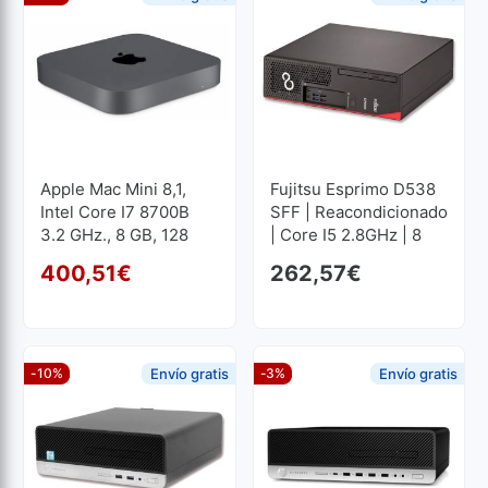
Apple Mac Mini 8,1,
Fujitsu Esprimo D538
Intel Core I7 8700B
SFF | Reacondicionado
3.2 GHz., 8 GB, 128
| Core I5 2.8GHz | 8
Gb. SSD M2
GB RAM | 240 GB SSD
400,51
€
262,57
€
El precio original era: 44
El precio actual es: 400,5
-10%
Envío gratis
-3%
Envío gratis