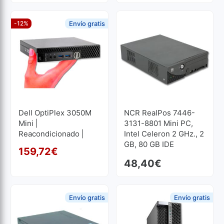
-12%
Envío gratis
Dell OptiPlex 3050M
NCR RealPos 7446-
Mini |
3131-8801 Mini PC,
Reacondicionado |
Intel Celeron 2 GHz., 2
Core I5 2.7GHz | 8 GB
GB, 80 GB IDE
159,72
€
RAM | 512 GB SSD
El precio original era: 181
El precio actual es: 159,7
48,40
€
Envío gratis
Envío gratis