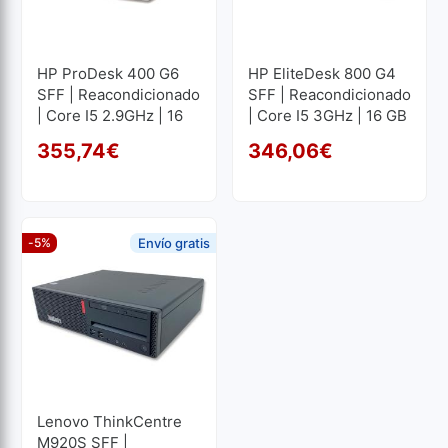
HP ProDesk 400 G6
HP EliteDesk 800 G4
SFF | Reacondicionado
SFF | Reacondicionado
| Core I5 2.9GHz | 16
| Core I5 3GHz | 16 GB
GB RAM | 250 GB SSD
RAM | 256 GB SSD
355,74
€
346,06
€
El precio original era: 39
El precio actual es: 355,7
El p
El p
-5%
Envío gratis
Lenovo ThinkCentre
M920S SFF |