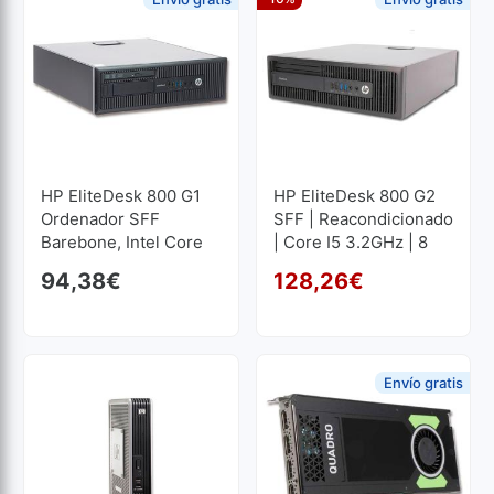
HP EliteDesk 800 G1
HP EliteDesk 800 G2
Ordenador SFF
SFF | Reacondicionado
Barebone, Intel Core
| Core I5 3.2GHz | 8
I5 4570 3.2 GHz. 8 GB
GB RAM | 500 GB HDD
94,38
€
128,26
€
El p
El p
Envío gratis