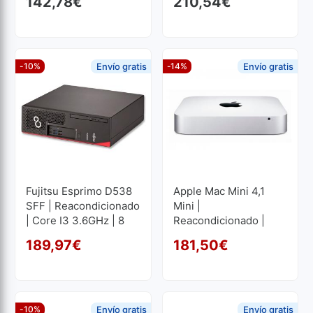
142,78
€
210,54
€
GB, 240 GB SSD
-10%
Envío gratis
-14%
Envío gratis
Fujitsu Esprimo D538
Apple Mac Mini 4,1
SFF | Reacondicionado
Mini |
| Core I3 3.6GHz | 8
Reacondicionado |
GB RAM | 128 GB SSD
Core 2 Duo 2.66GHz |
189,97
€
181,50
€
8 GB RAM | 320 GB
El precio original era: 21
El precio actual es: 189,9
El p
El p
HDD
-10%
Envío gratis
Envío gratis