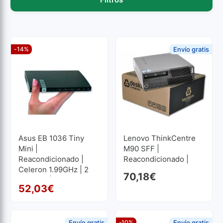
-14%
Envío gratis
Asus EB 1036 Tiny
Lenovo ThinkCentre
Mini |
M90 SFF |
Reacondicionado |
Reacondicionado |
Celeron 1.99GHz | 2
Core I3 2.93GHz | 4
70,18
€
GB RAM | 320 GB HDD
GB RAM | 160 GB HDD
52,03
€
El precio original era: 60
El precio actual es: 52,03
Envío gratis
-10%
Envío gratis