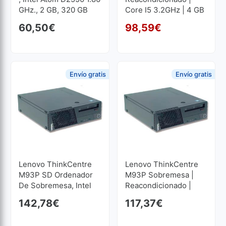
GHz., 2 GB, 320 GB
Core I5 3.2GHz | 4 GB
SATA
RAM | 250 GB HDD
60,50
€
98,59
€
El p
El p
Envío gratis
Envío gratis
Lenovo ThinkCentre
Lenovo ThinkCentre
M93P SD Ordenador
M93P Sobremesa |
De Sobremesa, Intel
Reacondicionado |
Core I5 4570 3.2 GHz.,
Core I5 3.2GHz | 8 GB
142,78
€
117,37
€
8 GB, 500 GB SSD
RAM | 500 GB HDD