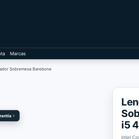
nta
Marcas
ador Sobremesa Barebone
Len
Sob
rantía
i5 
Intel C