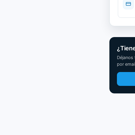
¿Tien
Déjanos 
por email