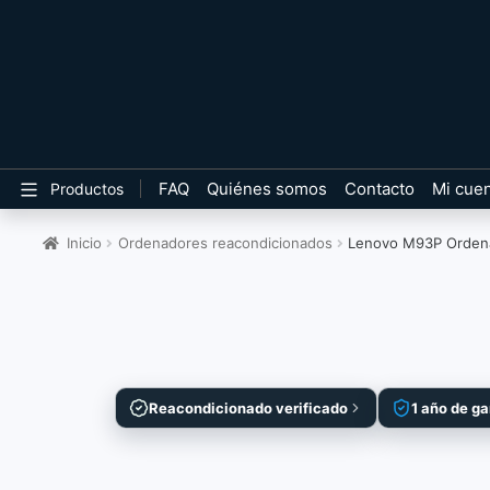
FAQ
Quiénes somos
Contacto
Mi cue
Productos
Inicio
Ordenadores reacondicionados
Lenovo M93P Orden
Reacondicionado verificado
1 año de ga