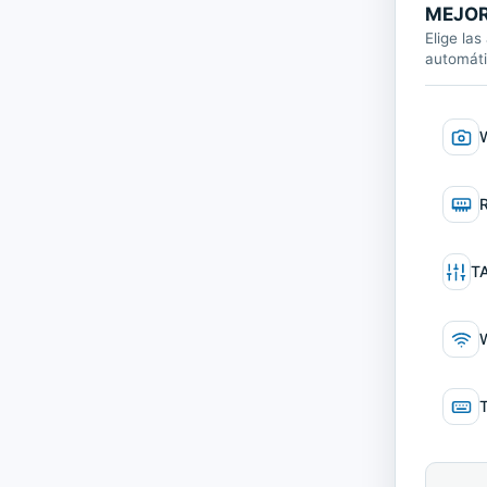
MEJOR
Elige las
automát
Webc
RAM
Tarje
T
WIFI
Tecla