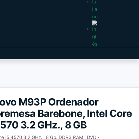
ovo M93P Ordenador
remesa Barebone, Intel Core
4570 3.2 GHz., 8 GB
ore i5 4570 3.2 GHz. · 8 Gb. DDR3 RAM · DVD ·