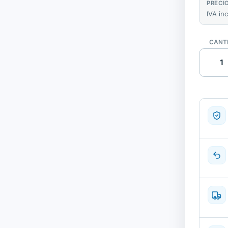
PRECI
IVA in
CANT
Lenovo
M93P
Ordena
Sobrem
Barebon
Intel
Core
i5
4570
3.2
GHz.,
8
GB
cantida