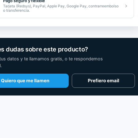
Pago seguro y flexible
Tarjeta (Redsys), PayPal, Apple Pay, Google Pay, contrarreembolso
o transferencia.
es dudas sobre este producto?
tus datos y te llamamos gratis, o te respondemos
.
Quiero que me llamen
Prefiero email