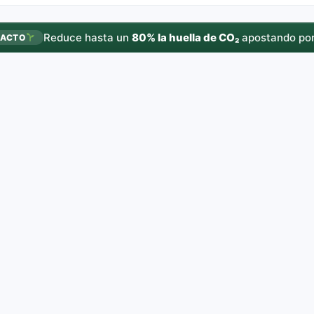
Reduce hasta un
80% la huella de CO₂
apostando por
PACTO