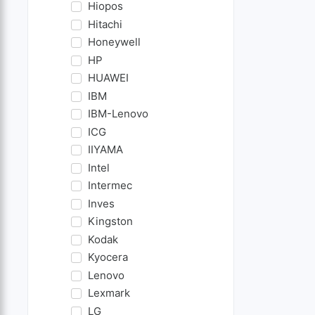
Hiopos
Hitachi
Honeywell
HP
HUAWEI
IBM
IBM-Lenovo
ICG
IIYAMA
Intel
Intermec
Inves
Kingston
Kodak
Kyocera
Lenovo
Lexmark
LG