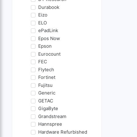
Durabook
Eizo
ELO
ePadLink
Epos Now
Epson
Eurocount
FEC
Flytech
Fortinet
Fujitsu
Generic
GETAC
GigaByte
Grandstream
Hannspree
Hardware Refurbished