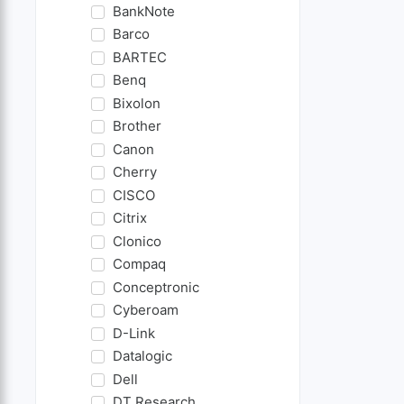
BankNote
Barco
BARTEC
Benq
Bixolon
Brother
Canon
Cherry
CISCO
Citrix
Clonico
Compaq
Conceptronic
Cyberoam
D-Link
Datalogic
Dell
DT Research