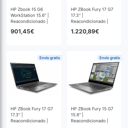
HP Zbook 15 G6
HP ZBook Fury 17 G7
WorkStation 15.6'' |
17.3'' |
Reacondicionado |
Reacondicionado |
Core I7 2.6GHz | 32
Core I7 2.7GHz | 32
901,45
€
1.220,89
€
GB RAM | 512 GB SSD
GB RAM | 1024 GB
M2 1920x1080
SSD M2 1920x1080
Envío gratis
Envío gratis
HP ZBook Fury 17 G7
HP ZBook Fury 15 G7
17.3'' |
15.6'' |
Reacondicionado |
Reacondicionado |
Core I5 2.6GHz | 32
Core I7 2.7GHz | 32