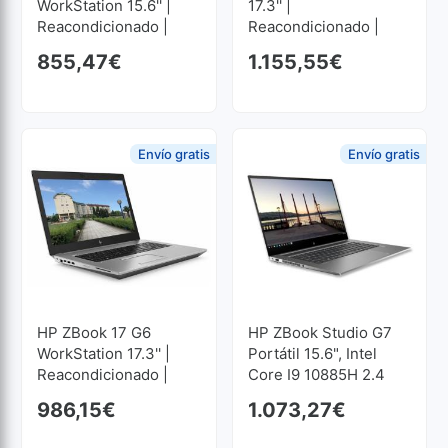
WorkStation 15.6'' |
17.3'' |
Reacondicionado |
Reacondicionado |
Core I7 2.6GHz | 32
Core I7 2.7GHz | 32
855,47
€
1.155,55
€
GB RAM | 512 GB SSD
GB RAM | 512 GB SSD
M2 1920x1080
M2 1920x1080
Envío gratis
Envío gratis
HP ZBook 17 G6
HP ZBook Studio G7
WorkStation 17.3'' |
Portátil 15.6", Intel
Reacondicionado |
Core I9 10885H 2.4
Core I7 2.6GHz | 32
GHz, 32 GB, 256 GB
986,15
€
1.073,27
€
GB RAM | 512 GB SSD
SSD M2
M2 1920x1080