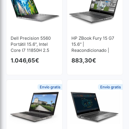
Dell Precision 5560
HP ZBook Fury 15 G7
Portátil 15.6", Intel
15.6'' |
Core I7 11850H 2.5
Reacondicionado |
GHz, 16 GB SO-DDR4,
Core I7 2.7GHz | 32
1.046,65
€
883,30
€
512 GB SSD M2
GB RAM | 1024 GB
SSD M2 1920x1080
Envío gratis
Envío gratis