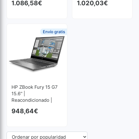
1.086,58
€
1.020,03
€
GB RAM | 512 GB SSD
GB RAM | 1024 GB
M2 1920x1080
SSD M2 1920x1080
Envío gratis
HP ZBook Fury 15 G7
15.6'' |
Reacondicionado |
Core I7 2.7GHz | 32
948,64
€
GB RAM | 512 GB SSD
M2 1920x1080