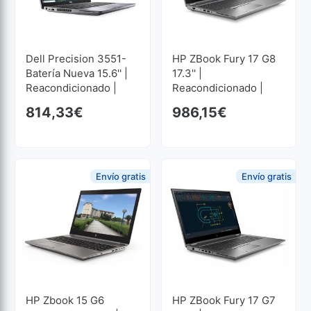
Dell Precision 3551-
HP ZBook Fury 17 G8
Batería Nueva 15.6'' |
17.3'' |
Reacondicionado |
Reacondicionado |
Core I7 2.6GHz | 16 GB
Core I5 2.9GHz | 32
814,33
€
986,15
€
RAM | 512 GB SSD M2
GB RAM | 512 GB SSD
1920x1080
M2 1920x1080
Envío gratis
Envío gratis
HP Zbook 15 G6
HP ZBook Fury 17 G7