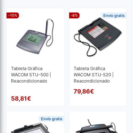
-10%
-8%
Envío gratis
Tableta Gráfica
Tableta Gráfica
WACOM STU-500 |
WACOM STU-520 |
Reacondicionado
Reacondicionado
79,86
€
El p
El p
58,81
€
El precio original era: 65
El precio actual es: 58,81
Envío gratis