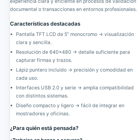
experiencia clara y eficiente en procesos de validación
5
5
documental o transacciones en entornos profesionales.
2
3
0
0
|
|
Características destacadas
R
R
e
e
Pantalla TFT LCD de 5” monocromo → visualización
a
a
clara y sencilla.
c
c
o
o
Resolución de 640x480 → detalle suficiente para
n
n
capturar firmas y trazos.
d
d
i
i
Lápiz puntero incluido → precisión y comodidad en
c
c
cada uso.
i
i
o
o
Interfaces USB 2.0 y serie → amplia compatibilidad
n
n
con distintos sistemas.
a
a
d
d
Diseño compacto y ligero → fácil de integrar en
o
o
mostradores y oficinas.
¿Para quién está pensada?