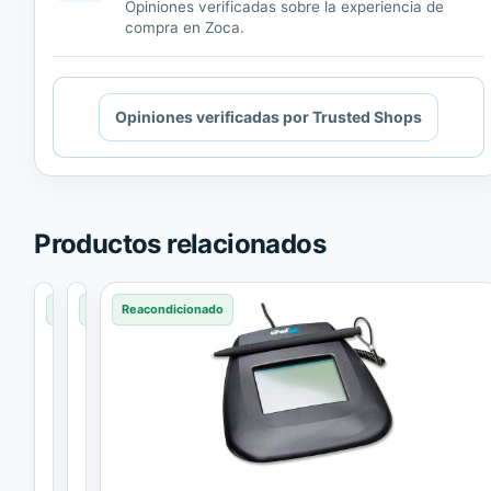
Opiniones verificadas sobre la experiencia de
compra en Zoca.
Cargando
Opiniones verificadas por Trusted Shops
contenido
de
Trusted
Shops.
Productos relacionados
Reacondicionado
Reacondicionado
Reacondicionado