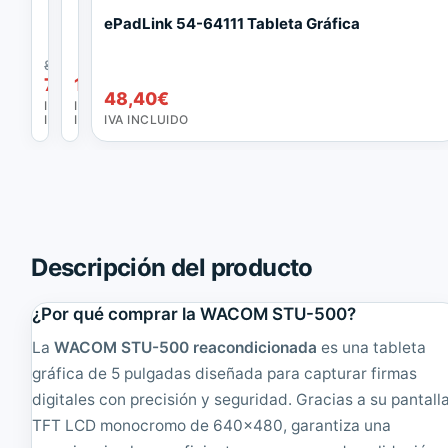
T
T
ePadLink 54-64111 Tableta Gráfica
a
a
b
b
El
87,12
€
l
l
precio
El
79,86
169,40
€
€
48,40
€
e
e
original
precio
IVA
IVA
t
t
INCLUIDO
INCLUIDO
IVA INCLUIDO
era:
actual
a
a
87,12€.
es:
g
g
79,86€.
r
r
á
á
f
f
i
i
c
c
Descripción del producto
a
a
W
W
A
A
¿Por qué comprar la WACOM STU-500?
C
C
O
O
La
WACOM STU-500 reacondicionada
es una tableta
M
M
gráfica de 5 pulgadas diseñada para capturar firmas
S
S
digitales con precisión y seguridad. Gracias a su pantall
T
T
U
U
TFT LCD monocromo de 640x480, garantiza una
-
-