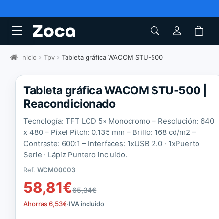
Inicio
Tpv
Tableta gráfica WACOM STU-500
Tableta gráfica WACOM STU-500 |
Reacondicionado
Tecnología: TFT LCD 5» Monocromo – Resolución: 640
x 480 – Pixel Pitch: 0.135 mm – Brillo: 168 cd/m2 –
Contraste: 600:1 – Interfaces: 1xUSB 2.0 · 1xPuerto
Serie · Lápiz Puntero incluido.
Ref.
WCM00003
58,81
€
65,34
€
Ahorras
6,53
€
·
IVA incluido