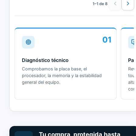
1–1 de 8
01
Diagnóstico técnico
Pan
Comprobamos la placa base, el
Revi
procesador, la memoria y la estabilidad
tou
general del equipo.
alt
cor
Tu compra, protegida hasta