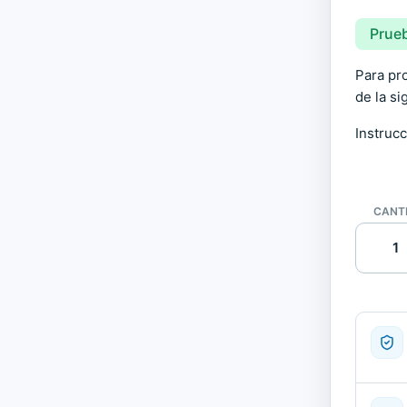
Prue
Para pro
de la si
Instrucc
CANT
Tableta
gráfica
WACOM
STU-
520
|
Reacond
cantida