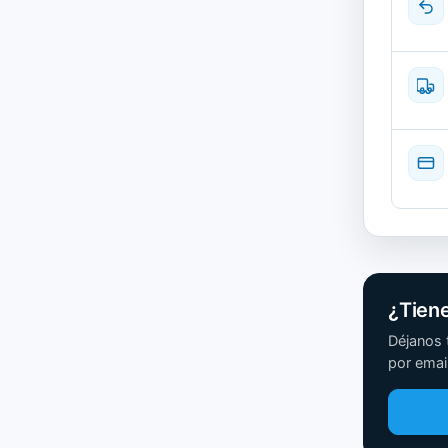
¿Tien
Déjanos 
por email