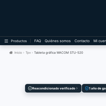
FAQ
Quiénes somos
Contacto
Mi cue
Productos
Inicio
Tpv
Tableta gráfica WACOM STU-520
Reacondicionado verificado
1 año de ga