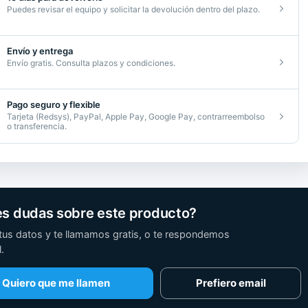
Puedes revisar el equipo y solicitar la devolución dentro del plazo.
Envío y entrega
Envío gratis. Consulta plazos y condiciones.
Pago seguro y flexible
Tarjeta (Redsys), PayPal, Apple Pay, Google Pay, contrarreembolso
o transferencia.
es dudas sobre este producto?
tus datos y te llamamos gratis, o te respondemos
.
Quiero que me llamen
Prefiero email