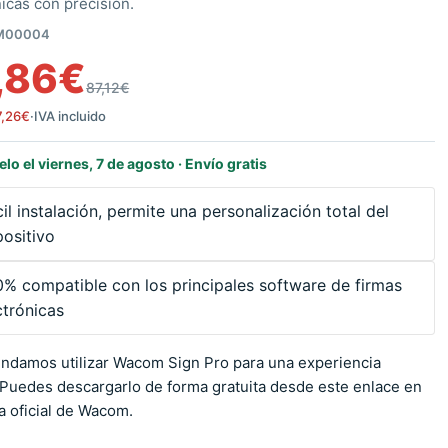
icas con precisión.
M00004
,86
€
87,12
€
7,26
€
·
IVA incluido
elo el viernes, 7 de agosto · Envío gratis
il instalación, permite una personalización total del
positivo
% compatible con los principales software de firmas
ctrónicas
damos utilizar Wacom Sign Pro para una experiencia
 Puedes descargarlo de forma gratuita desde
este enlace en
na oficial de Wacom
.