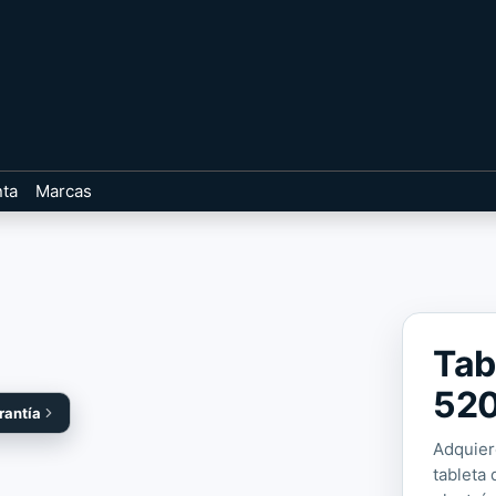
nta
Marcas
Tab
520
rantía
Adquier
tableta 