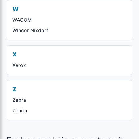
W
WACOM
Wincor Nixdorf
X
Xerox
Z
Zebra
Zenith