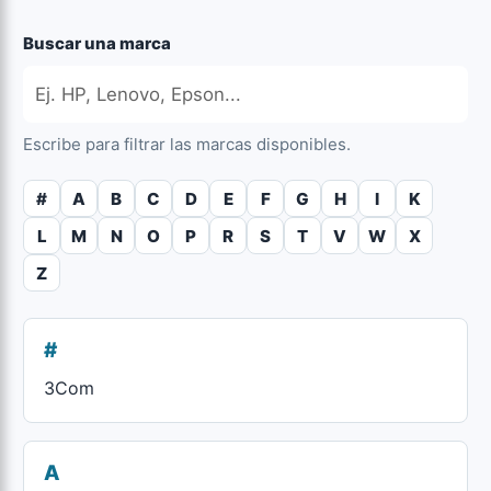
Buscar una marca
Escribe para filtrar las marcas disponibles.
#
A
B
C
D
E
F
G
H
I
K
L
M
N
O
P
R
S
T
V
W
X
Z
#
3Com
A