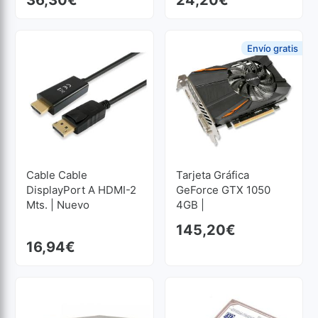
36,30
€
24,20
€
Envío gratis
Cable Cable
Tarjeta Gráfica
DisplayPort A HDMI-2
GeForce GTX 1050
Mts. | Nuevo
4GB |
Reacondicionado
145,20
€
16,94
€