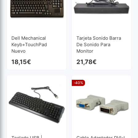
Dell Mechanical
Tarjeta Sonido Barra
Keyb+TouchPad
De Sonido Para
Nuevo
Monitor
Reacondicionado
18,15
€
21,78
€
-40%
Teclado USB |
Cable Adaptador DVI-I