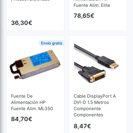
Fuente Alim. Elite
6xxx/8xxx
78,65
€
Reacondicionado
36,30
€
Envío gratis
Fuente De
Cable DisplayPort A
Alimentación HP
DVI-D 1.5 Metros
Fuente Alim. ML350
Componente
G6 Reacondicionado
Componentes
84,70
€
8,47
€