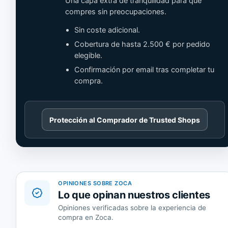
Una capa extra de tranquilidad para que
compres sin preocupaciones.
Sin coste adicional.
Cobertura de hasta 2.500 € por pedido
elegible.
Confirmación por email tras completar tu
compra.
Cargando
Protección al Comprador de Trusted Shops
contenido
de
Trusted
Shops.
OPINIONES SOBRE ZOCA
Lo que opinan nuestros clientes
Opiniones verificadas sobre la experiencia de
compra en Zoca.