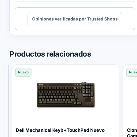
Cargando
Opiniones verificadas por Trusted Shops
contenido
de
Trusted
Shops.
Productos relacionados
Reacondicionado
Nuevo
Nuevo
Nue
T
P
Dell Mechanical Keyb+TouchPad Nuevo
Clon
e
o
Comp