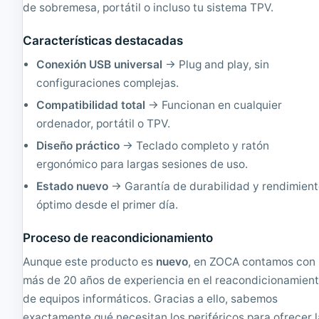
7
s
de sobremesa, portátil o incluso tu sistema TPV.
P
e
o
N
Características destacadas
r
u
t
e
Conexión USB universal
→ Plug and play, sin
u
v
configuraciones complejas.
g
o
u
Compatibilidad total
→ Funcionan en cualquier
é
ordenador, portátil o TPV.
s
|
Diseño práctico
→ Teclado completo y ratón
R
ergonómico para largas sesiones de uso.
e
a
Estado nuevo
→ Garantía de durabilidad y rendimien
c
óptimo desde el primer día.
o
n
d
Proceso de reacondicionamiento
i
c
Aunque este producto es
nuevo
, en ZOCA contamos con
i
más de 20 años de experiencia en el reacondicionamien
o
de equipos informáticos. Gracias a ello, sabemos
n
a
exactamente qué necesitan los periféricos para ofrecer l