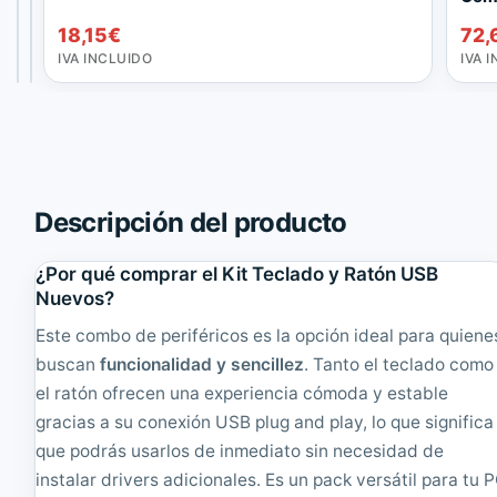
c
r
108,90
18,15
€
€
18,15
€
72,
l
t
IVA
IVA
a
u
INCLUIDO
INCLUIDO
IVA INCLUIDO
IVA 
d
g
o
u
S
e
u
s
r
e
f
U
a
S
Descripción del producto
c
B
e
K
P
e
¿Por qué comprar el Kit Teclado y Ratón USB
r
y
Nuevos?
o
b
3
o
Este combo de periféricos es la opción ideal para quiene
/
a
buscan
funcionalidad y sencillez
. Tanto el teclado como
4
r
el ratón ofrecen una experiencia cómoda y estable
/
d
5
&
gracias a su conexión USB plug and play, lo que significa
/
M
que podrás usarlos de inmediato sin necesidad de
6
o
instalar drivers adicionales. Es un pack versátil para tu 
/
u