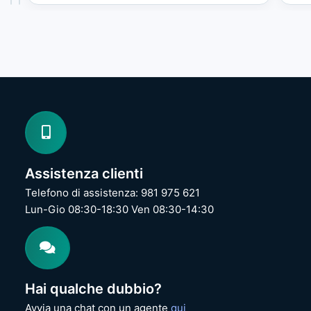
d
g
o
u
S
e
u
s
r
e
f
U
a
S
c
B
e
K
P
e
r
y
o
b
3
o
Assistenza clienti
/
a
4
r
Telefono di assistenza: 981 975 621
/
d
Lun-Gio 08:30-18:30 Ven 08:30-14:30
5
&
/
M
6
o
/
u
7
s
P
e
Hai qualche dubbio?
o
N
r
u
Avvia una chat con un agente
qui