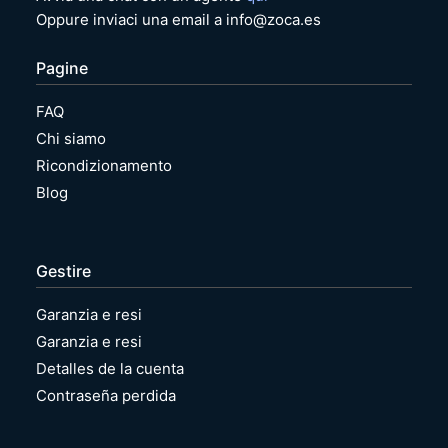
t
o
Oppure inviaci una email a info@zoca.es
u
v
g
o
Pagine
u
é
s
FAQ
|
Chi siamo
R
i
Ricondizionamento
c
Blog
o
n
d
i
Gestire
z
i
Garanzia e resi
o
n
Garanzia e resi
a
Detalles de la cuenta
t
o
Contraseña perdida