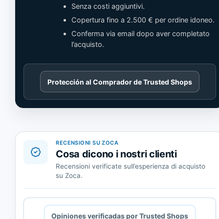
Senza costi aggiuntivi.
Copertura fino a 2.500 € per ordine idoneo.
Conferma via email dopo aver completato
l’acquisto.
Cargando
Protección al Comprador de Trusted Shops
contenido
de
Trusted
Shops.
RECENSIONI SU ZOCA
Cosa dicono i nostri clienti
Recensioni verificate sull’esperienza di acquisto
su Zoca.
Cargando
Opiniones verificadas por Trusted Shops