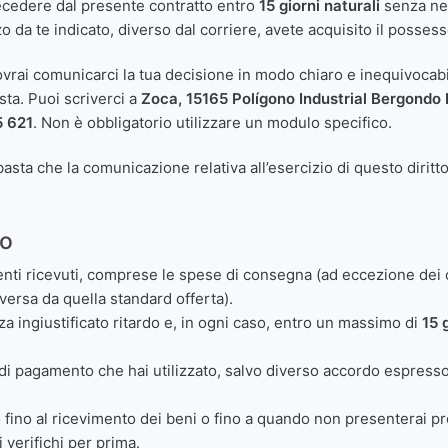
recedere dal presente contratto entro
15 giorni naturali
senza nec
o da te indicato, diverso dal corriere, avete acquisito il possess
dovrai comunicarci la tua decisione in modo chiaro e inequivocabi
osta. Puoi scriverci a
Zoca, 15165 Polígono Industrial Bergondo
5 621
. Non è obbligatorio utilizzare un modulo specifico.
basta che la comunicazione relativa all’esercizio di questo diritt
so
nti ricevuti, comprese le spese di consegna (ad eccezione dei co
versa da quella standard offerta).
za ingiustificato ritardo e, in ogni caso, entro un massimo di
15 
i pagamento che hai utilizzato, salvo diverso accordo espresso.
 fino al ricevimento dei beni o fino a quando non presenterai pro
 verifichi per prima.