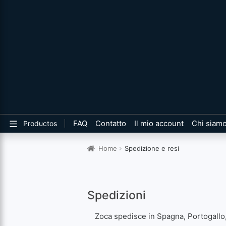
FAQ
Contatto
Il mio account
Chi siam
Productos
Home
Spedizione e resi
Spedizioni
Zoca spedisce in Spagna, Portogallo, 