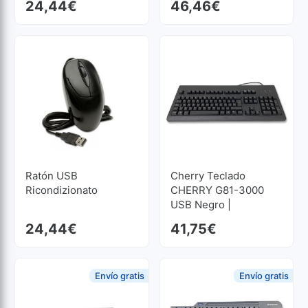
24,44
€
46,46
€
Ratón USB
Cherry Teclado
Ricondizionato
CHERRY G81-3000
USB Negro |
Ricondizionato
24,44
€
41,75
€
Envío gratis
Envío gratis