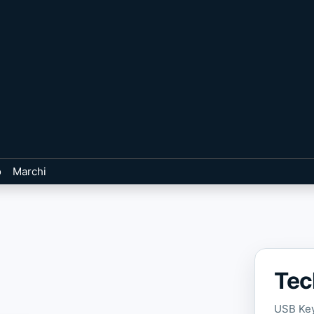
o
Marchi
Tec
USB Ke