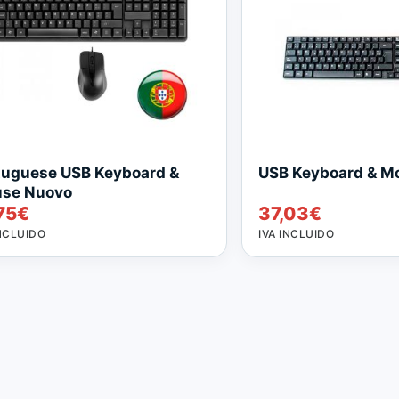
tuguese USB Keyboard &
USB Keyboard & M
se Nuovo
75
€
37,03
€
INCLUIDO
IVA INCLUIDO