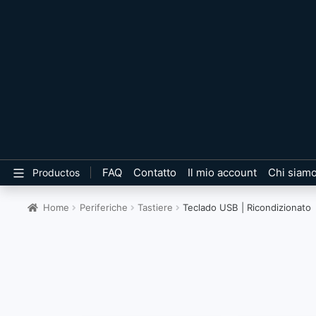
FAQ
Contatto
Il mio account
Chi siam
Productos
Home
Periferiche
Tastiere
Teclado USB | Ricondizionato