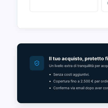
Il tuo acquisto, protetto 
Un livello extra di tranquillità per ac
Senza costi aggiuntivi.
Copertura fino a 2.500 € per ordi
Conferma via email dopo aver com