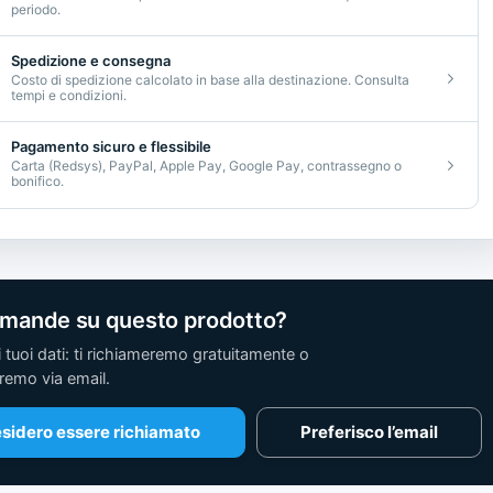
periodo.
Spedizione e consegna
Costo di spedizione calcolato in base alla destinazione. Consulta
tempi e condizioni.
Pagamento sicuro e flessibile
Carta (Redsys), PayPal, Apple Pay, Google Pay, contrassegno o
bonifico.
omande su questo prodotto?
i tuoi dati: ti richiameremo gratuitamente o
remo via email.
sidero essere richiamato
Preferisco l’email