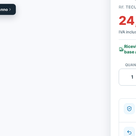
Rif.
TEC
 anno
24
IVA inclu
Ricev
base 
QUAN
Teclado
USB
|
Ricondi
quantità