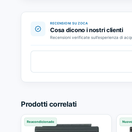
RECENSIONI SU ZOCA
Cosa dicono i nostri clienti
Recensioni verificate sull’esperienza di acq
Cargando
contenido
de
Trusted
Shops.
Prodotti correlati
Reacondicionado
Nuov