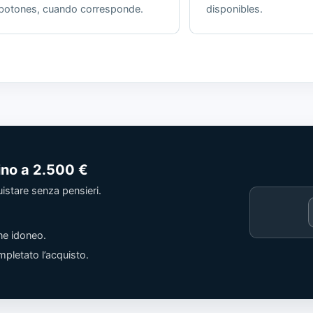
botones, cuando corresponde.
disponibles.
fino a
2.500 €
quistare senza pensieri.
Cargando
contenido
ne idoneo.
de
Trusted
pletato l’acquisto.
Shops.