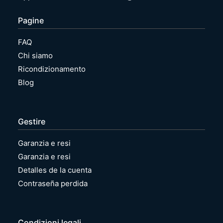
u
v
g
o
Pagine
u
é
s
FAQ
|
Chi siamo
R
i
Ricondizionamento
c
Blog
o
n
d
i
Gestire
z
i
Garanzia e resi
o
n
Garanzia e resi
a
Detalles de la cuenta
t
o
Contraseña perdida
Condizioni legali