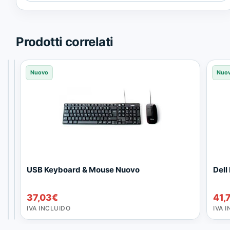
de
Trusted
Shops.
Prodotti correlati
Reacondicionado
Nuovo
Nuovo
Nuo
T
P
USB Keyboard & Mouse Nuovo
Del
e
o
c
r
159,72
41,75
€
€
37,03
€
41,
l
t
IVA
IVA
a
u
INCLUIDO
INCLUIDO
IVA INCLUIDO
IVA 
d
g
o
u