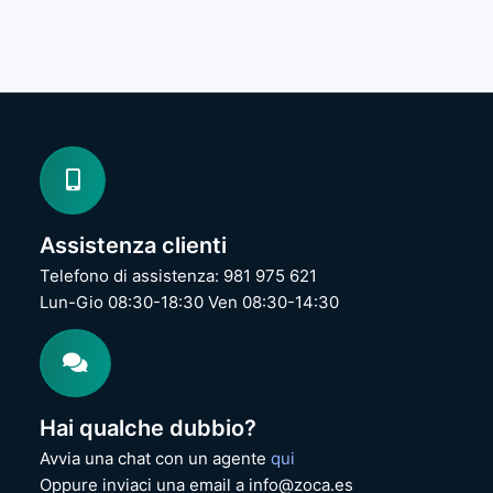
S
e
u
s
r
e
f
U
a
S
c
B
e
K
P
e
r
y
o
b
3
o
Assistenza clienti
/
a
4
r
Telefono di assistenza: 981 975 621
/
d
Lun-Gio 08:30-18:30 Ven 08:30-14:30
5
&
/
M
6
o
/
u
7
s
P
e
Hai qualche dubbio?
o
N
r
u
Avvia una chat con un agente
qui
t
o
Oppure inviaci una email a info@zoca.es