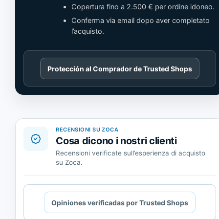
Copertura fino a 2.500 € per ordine idoneo.
Conferma via email dopo aver completato
l’acquisto.
Cargando
Protección al Comprador de Trusted Shops
contenido
de
Trusted
Shops.
RECENSIONI SU ZOCA
Cosa dicono i nostri clienti
Recensioni verificate sull’esperienza di acquisto
su Zoca.
Cargando
Opiniones verificadas por Trusted Shops
contenido