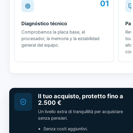
01
Diagnóstico técnico
Pan
Comprobamos la placa base, el
Revi
procesador, la memoria y la estabilidad
tou
general del equipo.
alt
cor
Il tuo acquisto, protetto fino a
2.500 €
Un livello extra di tranquillità per acquistare
senza pensieri.
Senza costi aggiuntivi.