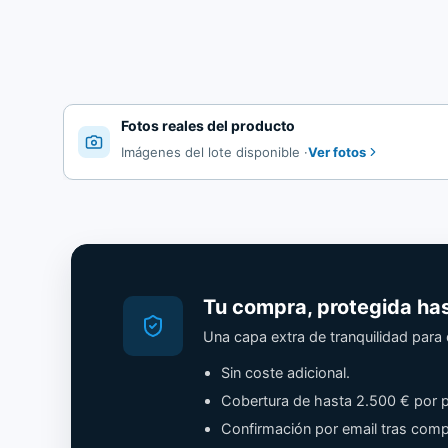
Fotos reales del producto
Ver fotos
Imágenes del lote disponible
·
Tu compra, protegida ha
Una capa extra de tranquilidad par
Sin coste adicional.
Cobertura de hasta 2.500 € por p
Confirmación por email tras comp