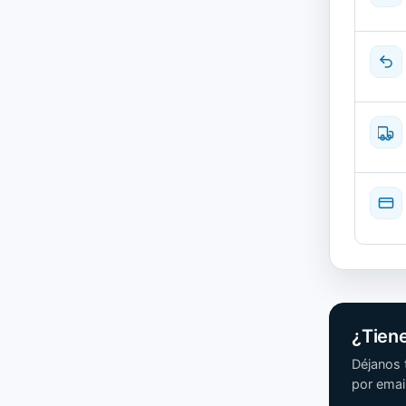
Nuevo
cantida
¿Tien
Déjanos 
por email