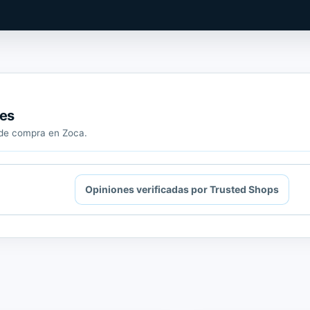
Shops.
tes
a de compra en Zoca.
Opiniones verificadas por Trusted Shops