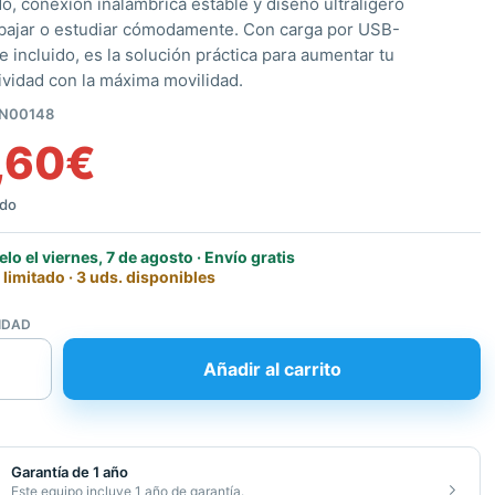
o, conexión inalámbrica estable y diseño ultraligero
abajar o estudiar cómodamente. Con carga por USB-
e incluido, es la solución práctica para aumentar tu
ividad con la máxima movilidad.
N00148
,60
€
ido
elo el viernes, 7 de agosto · Envío gratis
 limitado · 3 uds. disponibles
IDAD
Añadir al carrito
th
ble
Garantía de 1 año
Este equipo incluye 1 año de garantía.