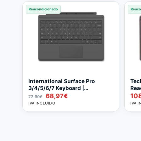
Reacondicionado
Reaco
International Surface Pro
Tec
3/4/5/6/7 Keyboard |
Rea
El
El
10
Reacondicionado
68,97
€
72,60
€
precio
precio
IVA INCLUIDO
IVA 
original
actual
era:
es:
72,60€.
68,97€.