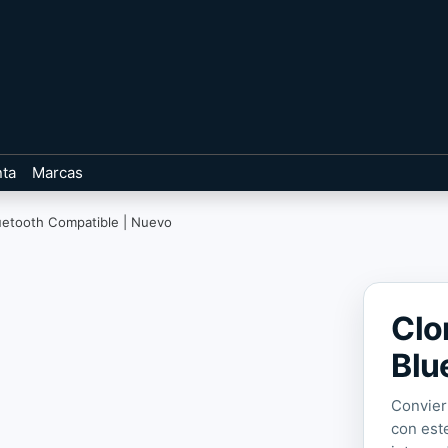
nta
Marcas
luetooth Compatible | Nuevo
Clo
Blu
Convier
con est