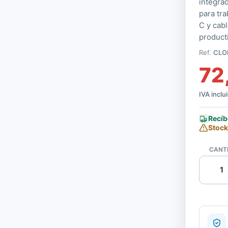
integrad
para tr
C y cabl
product
Ref.
CLO
72
IVA inclu
Recíb
Stock
CANT
Clonico
Teclado
Surface
Pro
Bluetoo
Compati
|