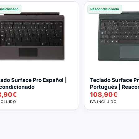
ndicionado
Reacondicionado
lado Surface Pro Español |
Teclado Surface P
condicionado
Portugués | Reaco
8,90
€
108,90
€
INCLUIDO
IVA INCLUIDO