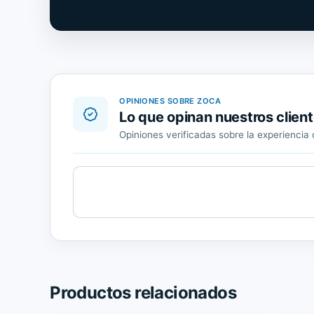
OPINIONES SOBRE ZOCA
Lo que opinan nuestros clien
Opiniones verificadas sobre la experienci
Cargando
contenido
de
Trusted
Shops.
Productos relacionados