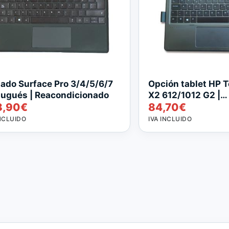
lado Surface Pro 3/4/5/6/7
Opción tablet HP T
tugués | Reacondicionado
X2 612/1012 G2 |
8,90
€
84,70
€
Reacondicionado
INCLUIDO
IVA INCLUIDO