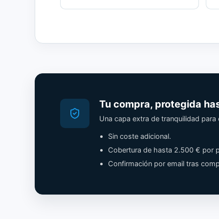
Tu compra, protegida ha
Una capa extra de tranquilidad par
Sin coste adicional.
Cobertura de hasta 2.500 € por p
Confirmación por email tras comp