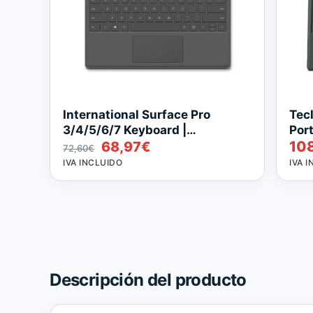
International Surface Pro
Tec
3/4/5/6/7 Keyboard |
Por
El
El
10
Reacondicionado
68,97
€
72,60
€
precio
precio
IVA INCLUIDO
IVA 
original
actual
era:
es:
72,60€.
68,97€.
Descripción del producto