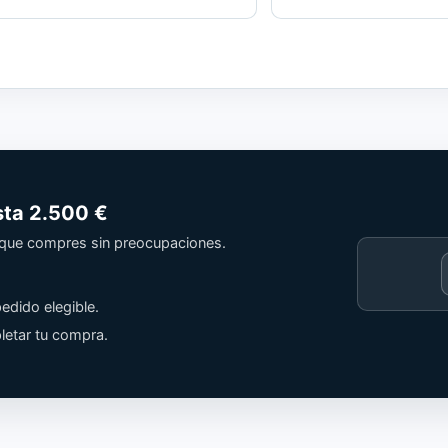
sta
2.500 €
a que compres sin preocupaciones.
Cargando
contenido
edido elegible.
de
Trusted
letar tu compra.
Shops.