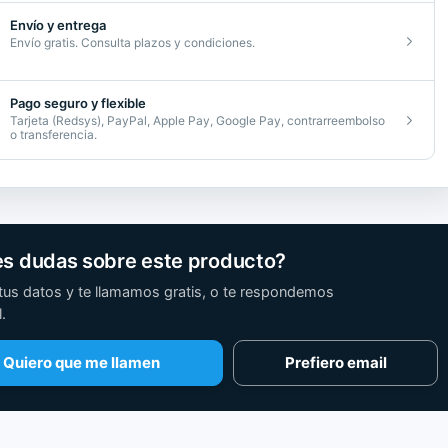
Envío y entrega
Envío gratis. Consulta plazos y condiciones.
Pago seguro y flexible
Tarjeta (Redsys), PayPal, Apple Pay, Google Pay, contrarreembolso
o transferencia.
es dudas sobre este producto?
tus datos y te llamamos gratis, o te respondemos
.
Quiero que me llamen
Prefiero email