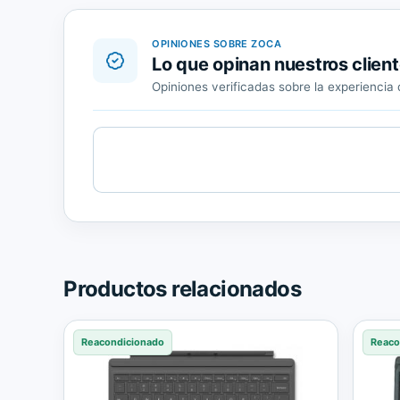
OPINIONES SOBRE ZOCA
Lo que opinan nuestros clien
Opiniones verificadas sobre la experienci
Cargando
contenido
de
Trusted
Shops.
Productos relacionados
Reacondicionado
Reaco