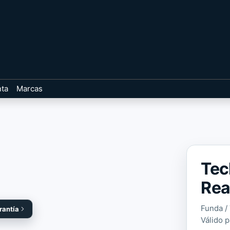
nta
Marcas
Tec
Rea
Funda /
rantía
Válido 