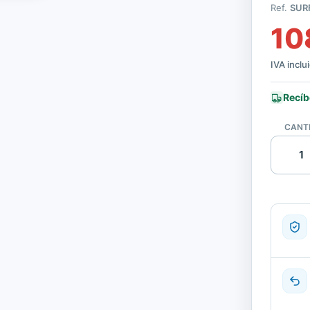
Ref.
SUR
10
IVA inclu
Recíb
CANT
Teclado
Surface
Pro
Español
|
Reacond
cantida