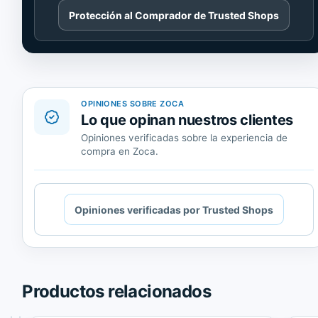
Cargando
Protección al Comprador de Trusted Shops
contenido
de
Trusted
Shops.
OPINIONES SOBRE ZOCA
Lo que opinan nuestros clientes
Opiniones verificadas sobre la experiencia de
compra en Zoca.
Cargando
Opiniones verificadas por Trusted Shops
contenido
de
Trusted
Shops.
Productos relacionados