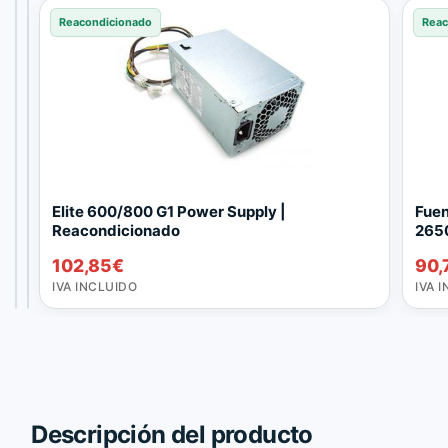
Reacondicionado
Reacondicionado
Reacondicionado
Reac
F
G
Elite 600/800 G1 Power Supply |
Fuen
u
X
Reacondicionado
265
e
2
84,70
36,30
€
€
102,85
€
90,
n
8
IVA
IVA
t
0
INCLUIDO
INCLUIDO
IVA INCLUIDO
IVA 
e
D
d
P
e
o
a
w
l
e
i
r
m
S
Descripción del producto
e
u