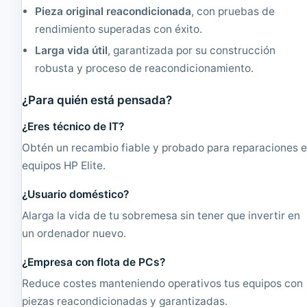
Pieza original reacondicionada
, con pruebas de
0
G
rendimiento superadas con éxito.
6
Larga vida útil
, garantizada por su construcción
R
e
robusta y proceso de reacondicionamiento.
a
c
¿Para quién está pensada?
o
n
¿Eres técnico de IT?
d
i
Obtén un recambio fiable y probado para reparaciones 
c
equipos HP Elite.
i
o
¿Usuario doméstico?
n
a
Alarga la vida de tu sobremesa sin tener que invertir en
d
un ordenador nuevo.
o
¿Empresa con flota de PCs?
Reduce costes manteniendo operativos tus equipos con
piezas reacondicionadas y garantizadas.