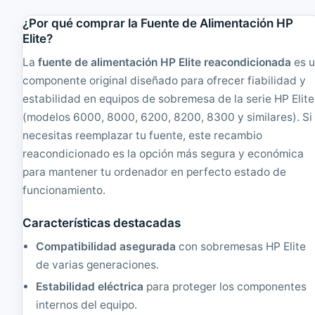
n
p
t
p
¿Por qué comprar la Fuente de Alimentación HP
a
l
Elite?
c
y
i
|
La
fuente de alimentación HP Elite reacondicionada
es 
ó
R
componente original diseñado para ofrecer fiabilidad y
n
e
estabilidad en equipos de sobremesa de la serie HP Elite
H
a
P
c
(modelos 6000, 8000, 6200, 8200, 8300 y similares). Si
F
o
necesitas reemplazar tu fuente, este recambio
u
n
reacondicionado es la opción más segura y económica
e
d
n
i
para mantener tu ordenador en perfecto estado de
t
c
funcionamiento.
e
i
A
o
l
n
Características destacadas
i
a
Compatibilidad asegurada
con sobremesas HP Elite
m
d
.
o
de varias generaciones.
M
Estabilidad eléctrica
para proteger los componentes
L
3
internos del equipo.
5