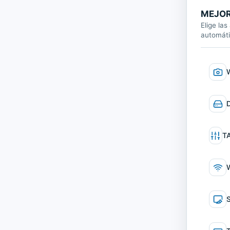
MEJOR
Elige las
automát
Webc
Disco
Tarje
T
WIFI
SO
O
Tecla