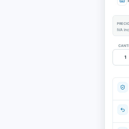
PRECI
IVA in
CANT
Lenovo
ThinkCe
M93P
SD
Ordena
de
Sobrem
,
Intel
Core
i5
4570