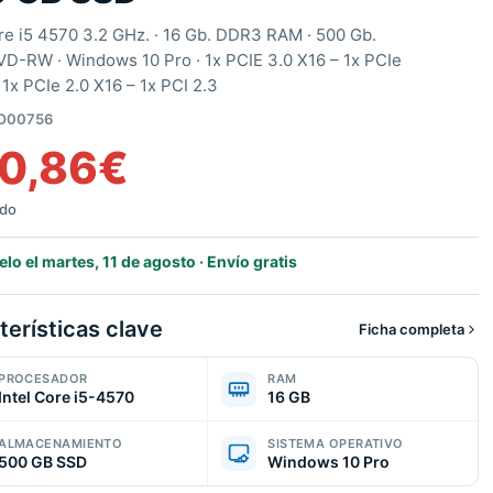
ore i5 4570 3.2 GHz. · 16 Gb. DDR3 RAM · 500 Gb.
VD-RW · Windows 10 Pro ·
1x PCIE 3.0 X16 – 1x PCIe
 1x PCIe 2.0 X16 – 1x PCI 2.3
O00756
0,86
€
ido
elo el martes, 11 de agosto · Envío gratis
terísticas clave
Ficha completa
PROCESADOR
RAM
Intel Core i5-4570
16 GB
ALMACENAMIENTO
SISTEMA OPERATIVO
500 GB SSD
Windows 10 Pro