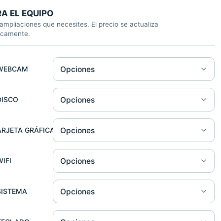
A EL EQUIPO
 ampliaciones que necesites. El precio se actualiza
icamente.
am
Opciones
WEBCAM
 Duro
Opciones
DISCO
ta Gráfica
Opciones
ARJETA GRÁFICA
Opciones
WIFI
pciones
SISTEMA
do
Opciones