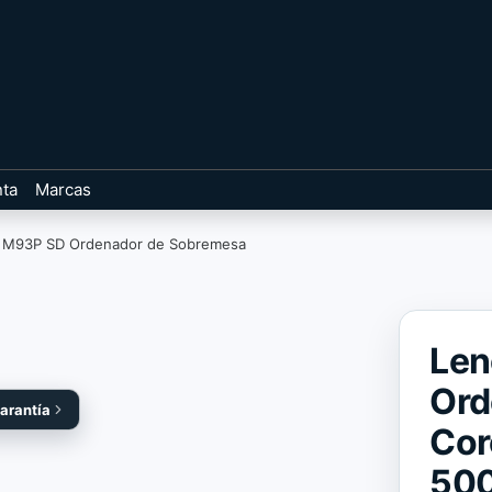
nta
Marcas
 M93P SD Ordenador de Sobremesa
Len
Ord
garantía
Cor
500