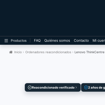
FAQ
Quiénes somos
Contacto
Mi cue
Productos
Inicio
Ordenadores reacondicionados
Lenovo ThinkCentre
Reacondicionado verificado
2 años de 