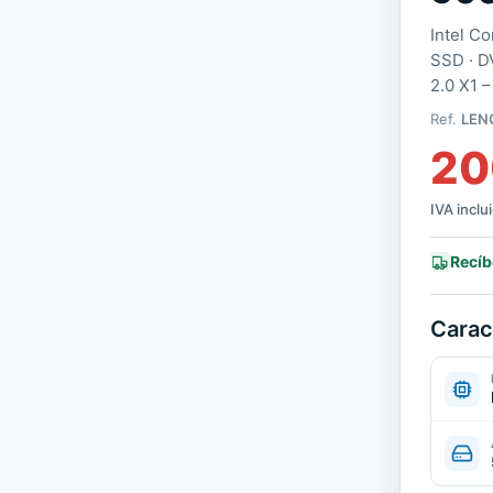
Intel C
SSD · D
2.0 X1 –
Ref.
LEN
20
IVA inclu
Recíb
Carac