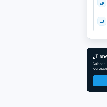
3.2
GHz.,
16
GB,
500
GB
SSD
cantida
¿Tien
Déjanos 
por email