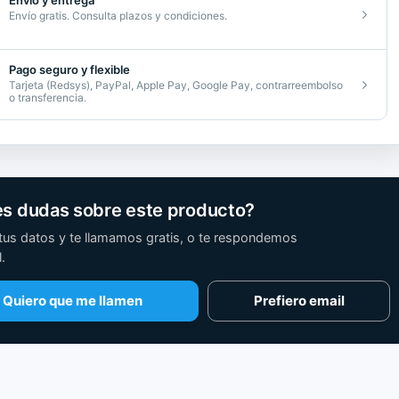
Envío y entrega
Envío gratis. Consulta plazos y condiciones.
Pago seguro y flexible
Tarjeta (Redsys), PayPal, Apple Pay, Google Pay, contrarreembolso
o transferencia.
d
es dudas sobre este producto?
tus datos y te llamamos gratis, o te respondemos
.
Quiero que me llamen
Prefiero email