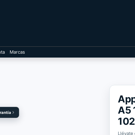
nta
Marcas
App
A5 
rantía
10
Llévate 