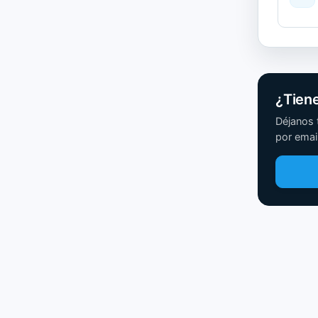
¿Tien
Déjanos 
por email