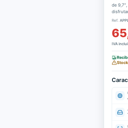
de 9,7″
disfruta
Ref.
APP
65
IVA inclu
Recíb
Stock
Carac