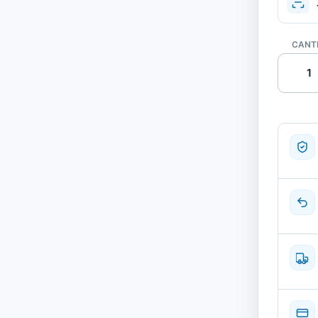
CANT
Apple
iPad
2
Tablet
9.7",
Apple
A5
1GHz,
0.5
GB,
16
GB
FLASH
1024x7
cantida