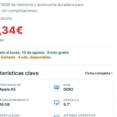
, 16GB de memoria y autonomía duradera para
r sin complicaciones.
L00370
,34
€
ido
elo el lunes, 10 de agosto · Envío gratis
 limitado · 4 uds. disponibles
terísticas clave
Ficha completa
PROCESADOR
RAM
Apple A5
DDR2
ALMACENAMIENTO
PANTALLA
16 GB
9.7"
RESOLUCIÓN
SISTEMA OPERATIVO