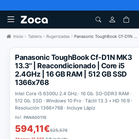
Inicio
Tablets
Rugerizadas
Panasonic ToughBook Cf-D1N MK3 13.3"
Panasonic ToughBook Cf-D1N MK3
13.3'' | Reacondicionado | Core i5
2.4GHz | 16 GB RAM | 512 GB SSD
1366x768
Intel Core i5 6300U 2.4 GHz.· 16 Gb. SO-DDR3 RAM ·
512 Gb. SSD · Windows 10 Pro · Táctil 13.3 » HD 16:9 ·
Resolución 1366×768 · Incluye Lápiz
Ref.
PANA00116
594,11
€
625,57
€