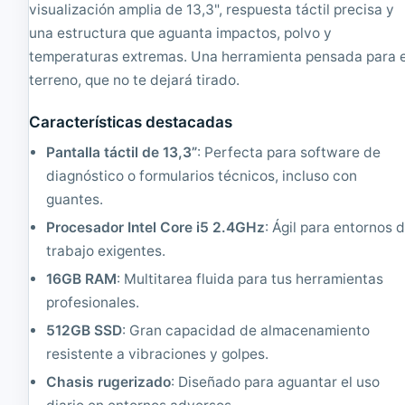
e
e
visualización amplia de 13,3", respuesta táctil precisa y
a
c
una estructura que aguanta impactos, polvo y
c
a
temperaturas extremas. Una herramienta pensada para e
o
b
n
l
terreno, que no te dejará tirado.
d
e
i
1
Características destacadas
c
4
i
'
Pantalla táctil de 13,3”
: Perfecta para software de
o
'
diagnóstico o formularios técnicos, incluso con
n
|
a
R
guantes.
d
e
Procesador Intel Core i5 2.4GHz
: Ágil para entornos 
o
a
|
c
trabajo exigentes.
C
o
16GB RAM
: Multitarea fluida para tus herramientas
o
n
r
d
profesionales.
e
i
512GB SSD
: Gran capacidad de almacenamiento
i
c
5
i
resistente a vibraciones y golpes.
2
o
Chasis rugerizado
: Diseñado para aguantar el uso
.
n
6
a