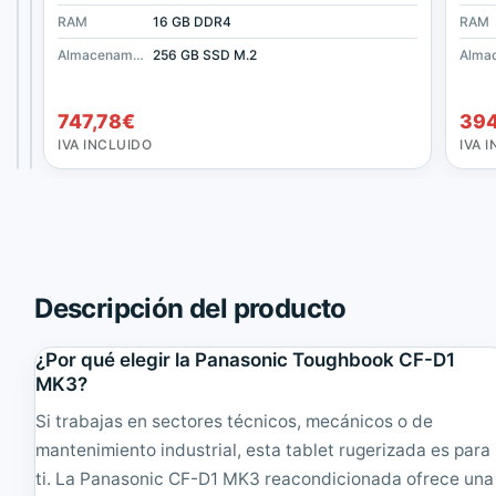
A
a
C
s
RAM
RAM
RAM
32 GB DDR4
8 GB DDR3
16 GB DDR4
RAM
S
o
Almacenamiento
Almacenamiento
1.00 TB SSD M.2
Almacenamiento
256 GB SSD
256 GB SSD M.2
4
n
El
El
1
1.020,03
i
563,86
€
€
precio
precio
El
El
965,58
535,67
€
€
0
c
747,78
€
394
original
original
precio
precio
G
T
IVA
IVA
INCLUIDO
INCLUIDO
IVA INCLUIDO
IVA 
4
o
era:
era:
actual
actual
R
u
1.020,03€.
563,86€.
es:
es:
u
g
965,58€.
535,67€.
g
h
e
b
r
o
i
o
z
k
Descripción del producto
a
C
d
F
o
¿Por qué elegir la Panasonic Toughbook CF-D1
-
1
5
MK3?
4
4
Si trabajas en sectores técnicos, mecánicos o de
'
-
'
I
mantenimiento industrial, esta tablet rugerizada es para
|
m
ti. La Panasonic CF-D1 MK3 reacondicionada ofrece una
R
p