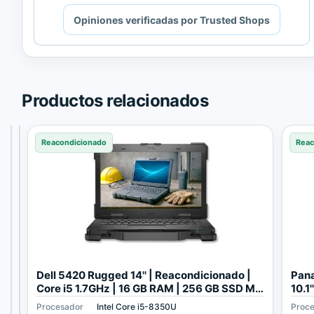
Cargando
Opiniones verificadas por Trusted Shops
contenido
de
Trusted
Shops.
Productos relacionados
Reacondicionado
Reacondicionado
Reacondicionado
Reac
G
P
Dell 5420 Rugged 14'' | Reacondicionado |
Pan
E
a
Core i5 1.7GHz | 16 GB RAM | 256 GB SSD M2
10.1
T
n
1920x1080
GB 
Procesador
Procesador
Procesador
Intel Core i5 1145G7
Intel Core i5-5300U
Intel Core i5-8350U
Proc