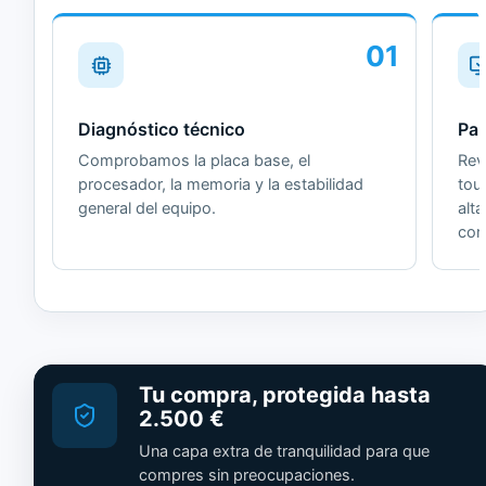
01
Diagnóstico técnico
Pan
Comprobamos la placa base, el
Revi
procesador, la memoria y la estabilidad
tou
general del equipo.
alt
cor
Tu compra, protegida hasta
2.500 €
Una capa extra de tranquilidad para que
compres sin preocupaciones.