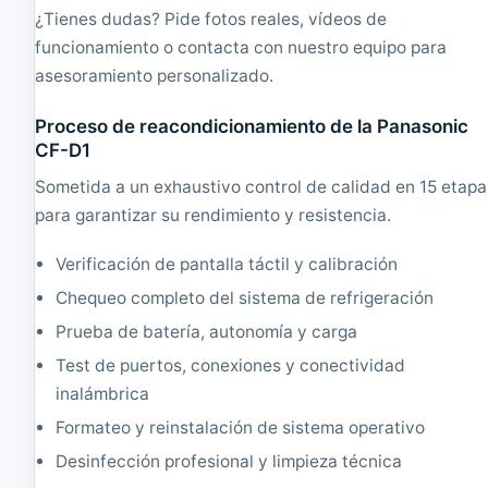
1
2
¿Tienes dudas? Pide fotos reales, vídeos de
9
5
funcionamiento o contacta con nuestro equipo para
2
6
0
G
asesoramiento personalizado.
x
B
1
S
Proceso de reacondicionamiento de la Panasonic
0
S
CF-D1
8
D
0
1
Sometida a un exhaustivo control de calidad en 15 etapa
3
6
para garantizar su rendimiento y resistencia.
6
x
Verificación de pantalla táctil y calibración
7
6
Chequeo completo del sistema de refrigeración
8
Prueba de batería, autonomía y carga
Test de puertos, conexiones y conectividad
inalámbrica
Formateo y reinstalación de sistema operativo
Desinfección profesional y limpieza técnica