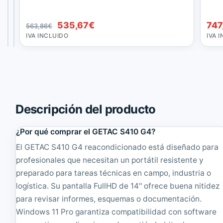
El
El
i
625,57
1
585,64
€
€
precio
El
precio
El
594,11
521,51
€
€
c
0
El
El
535,67
€
747
563,86
€
original
precio
original
precio
T
G
IVA
IVA
precio
precio
INCLUIDO
INCLUIDO
IVA INCLUIDO
IVA 
o
3
era:
actual
era:
actual
original
actual
u
R
625,57€.
es:
585,64€.
es:
era:
es:
g
u
594,11€.
521,51€.
h
g
563,86€.
535,67€.
B
e
o
r
o
i
k
z
Descripción del producto
C
a
f
d
¿Por qué comprar el GETAC S410 G4?
-
o
D
-
El GETAC S410 G4 reacondicionado está diseñado para
1
D
profesionales que necesitan un portátil resistente y
N
o
M
b
preparado para tareas técnicas en campo, industria o
K
l
logística. Su pantalla FullHD de 14'' ofrece buena nitidez
3
e
1
B
para revisar informes, esquemas o documentación.
3
a
Windows 11 Pro garantiza compatibilidad con software
.
t