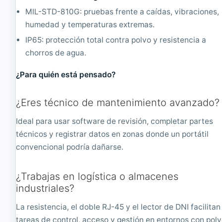
S
2
D
G
MIL-STD-810G: pruebas frente a caídas, vibraciones,
1
B
humedad y temperaturas extremas.
3
S
6
S
IP65: protección total contra polvo y resistencia a
6
D
chorros de agua.
x
1
7
9
¿Para quién está pensado?
6
2
8
0
x
¿Eres técnico de mantenimiento avanzado?
1
0
Ideal para usar software de revisión, completar partes
8
técnicos y registrar datos en zonas donde un portátil
0
convencional podría dañarse.
¿Trabajas en logística o almacenes
industriales?
La resistencia, el doble RJ-45 y el lector de DNI facilitan
tareas de control, acceso y gestión en entornos con pol