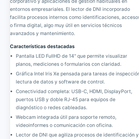
corporativo y aplicaciones de gestión habituales en
3
e
'
r
entornos empresariales. El lector de DNI incorporado
'
í
facilita procesos internos como identificaciones, acceso
|
a
o firma digital, algo muy útil en servicios técnicos
R
1
e
4
avanzados y mantenimiento.
a
'
c
'
Características destacadas
o
|
n
R
Pantalla LED FullHD de 14'' que permite visualizar
d
e
planos, mediciones o formularios con claridad.
i
a
c
c
Gráfica Intel Iris Xe pensada para tareas de inspecció
i
o
lectura de datos y software de control.
o
n
n
d
Conectividad completa: USB-C, HDMI, DisplayPort,
a
i
puertos USB y doble RJ-45 para equipos de
d
c
diagnóstico o redes cableadas.
o
i
|
o
Webcam integrada útil para soporte remoto,
C
n
videoinformes o comunicación con oficina.
o
a
r
d
Lector de DNI que agiliza procesos de identificación y
e
o