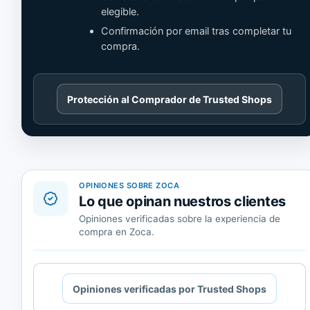
elegible.
Confirmación por email tras completar tu
compra.
Cargando
Protección al Comprador de Trusted Shops
contenido
de
Trusted
Shops.
OPINIONES SOBRE ZOCA
Lo que opinan nuestros clientes
Opiniones verificadas sobre la experiencia de
compra en Zoca.
Cargando
Opiniones verificadas por Trusted Shops
contenido