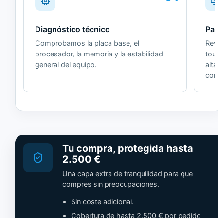
Diagnóstico técnico
Pan
Comprobamos la placa base, el
Revi
procesador, la memoria y la estabilidad
tou
general del equipo.
alt
cor
Tu compra, protegida hasta
2.500 €
Una capa extra de tranquilidad para que
compres sin preocupaciones.
Sin coste adicional.
Cobertura de hasta 2.500 € por pedido