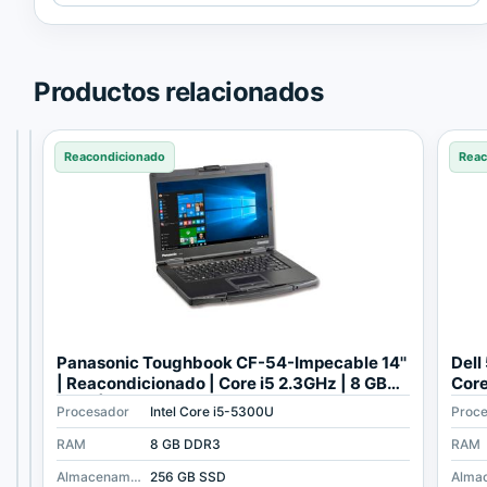
de
Trusted
Shops.
Productos relacionados
Reacondicionado
Reacondicionado
Reacondicionado
Reac
P
G
Panasonic Toughbook CF-54-Impecable 14''
Dell
a
E
| Reacondicionado | Core i5 2.3GHz | 8 GB
Core
n
T
RAM | 256 GB SSD 1366x768
192
Procesador
Procesador
Procesador
Intel Core i5-6300U
Intel Core i5-8365U
Intel Core i5-5300U
Proc
a
A
s
C
RAM
RAM
RAM
16 GB DDR3
8 GB DDR4
8 GB DDR3
RAM
o
S
Almacenamiento
Almacenamiento
512 GB SSD
Almacenamiento
512 GB SSD
256 GB SSD
n
4