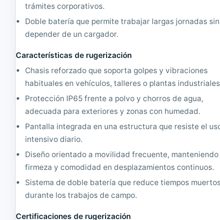
trámites corporativos.
i
|
5
C
Doble batería que permite trabajar largas jornadas sin
2
o
depender de un cargador.
.
r
4
e
G
i
Características de rugerización
H
5
Chasis reforzado que soporta golpes y vibraciones
z
1
|
.
habituales en vehículos, talleres o plantas industriales
1
6
Protección IP65 frente a polvo y chorros de agua,
6
G
G
H
adecuada para exteriores y zonas con humedad.
B
z
Pantalla integrada en una estructura que resiste el us
R
|
A
8
intensivo diario.
M
G
Diseño orientado a movilidad frecuente, manteniendo
|
B
5
R
firmeza y comodidad en desplazamientos continuos.
1
A
Sistema de doble batería que reduce tiempos muerto
2
M
G
|
durante los trabajos de campo.
B
5
S
1
Certificaciones de rugerización