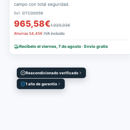
campo con total seguridad.
Ref.
GTC00059
965,58
€
1.020,03
€
Ahorras
54,45
€
·
IVA incluido
Recíbelo el viernes, 7 de agosto · Envío gratis
Reacondicionado verificado
1 año de garantía