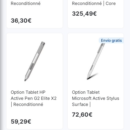
Reconditionné
Reconditionné | Core
I5 1.6GHz | 8 GB RAM |
325,49
€
256 GB SSD M2
36,30
€
1920x1080
Envío gratis
Option Tablet HP
Option Tablet
Active Pen G2 Elite X2
Microsoft Active Stylus
| Reconditionné
Surface |
Reconditionné
72,60
€
59,29
€