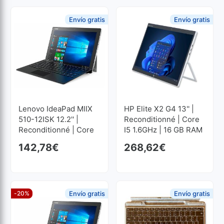
Envío gratis
Envío gratis
Lenovo IdeaPad MIIX
HP Elite X2 G4 13'' |
510-12ISK 12.2'' |
Reconditionné | Core
Reconditionné | Core
I5 1.6GHz | 16 GB RAM
I3 2GHz | 4 GB RAM |
| 256 GB SSD M2
142,78
€
268,62
€
128 GB SSD M2
3000x2000
1920x1200
-20%
Envío gratis
Envío gratis