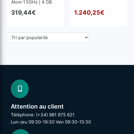
Atom 1.5GHz | 4 GB
RAM | 64 GB SSD M2
319,44
€
1.240,25
€
1024x768
Le p
Le p
Attention au client
Téléphone: (+34) 981 975 621
Lun-jeu 09:30-19:30 Ven 09:30-15:30