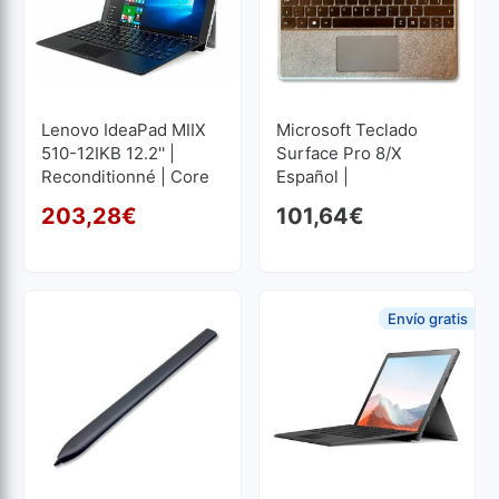
Lenovo IdeaPad MIIX
Microsoft Teclado
510-12IKB 12.2'' |
Surface Pro 8/X
Reconditionné | Core
Español |
I5 2.5GHz | 8 GB RAM |
Reconditionné
203,28
€
101,64
€
256 GB SSD M2
Le prix initial était : 254,
Le prix actuel est : 203,2
1920x1200
Envío gratis