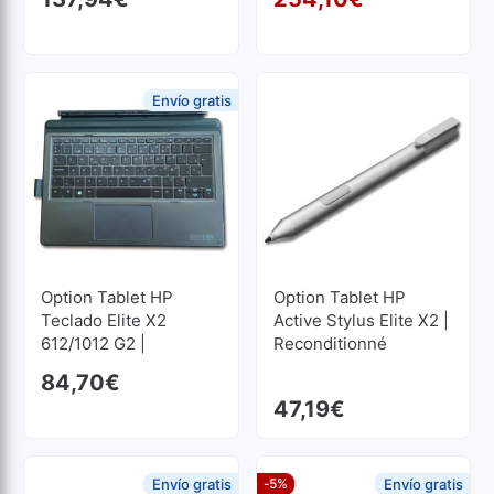
64 GB FLASH
1920x1080
Le p
Le p
1024x768
Envío gratis
Option Tablet HP
Option Tablet HP
Teclado Elite X2
Active Stylus Elite X2 |
612/1012 G2 |
Reconditionné
Reconditionné
84,70
€
47,19
€
Envío gratis
-5%
Envío gratis