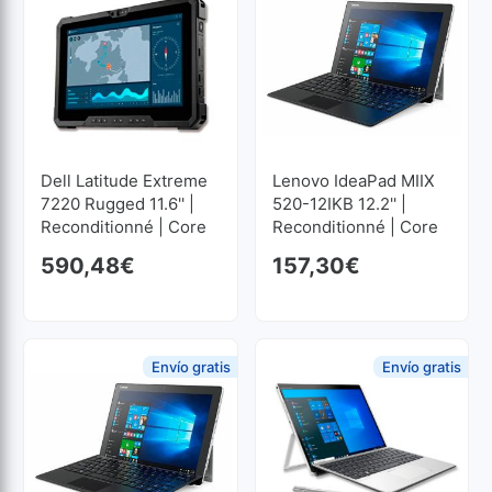
Dell Latitude Extreme
Lenovo IdeaPad MIIX
7220 Rugged 11.6'' |
520-12IKB 12.2'' |
Reconditionné | Core
Reconditionné | Core
I5 1.6GHz | 8 GB RAM |
I3 2.7GHz | 4 GB RAM
590,48
€
157,30
€
256 GB SSD M2
| 128 GB SSD M2
1920x1080
1920x1200
Envío gratis
Envío gratis