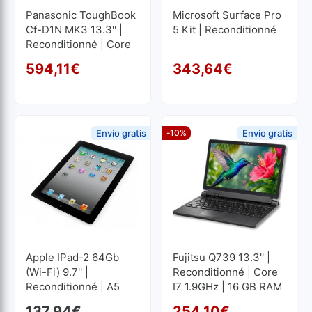
Panasonic ToughBook
Microsoft Surface Pro
Cf-D1N MK3 13.3'' |
5 Kit | Reconditionné
Reconditionné | Core
I5 2.4GHz | 16 GB RAM
594,11
€
343,64
€
| 512 GB SSD
Le prix initial était : 625,
Le prix actuel est : 594,11
Le p
Le p
1366x768
Envío gratis
-10%
Envío gratis
Apple IPad-2 64Gb
Fujitsu Q739 13.3'' |
(Wi-Fi) 9.7'' |
Reconditionné | Core
Reconditionné | A5
I7 1.9GHz | 16 GB RAM
1GHz | 0.5 GB RAM |
| 256 GB SSD M2
137,94
€
254,10
€