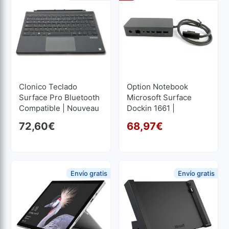
Clonico Teclado
Option Notebook
Surface Pro Bluetooth
Microsoft Surface
Compatible | Nouveau
Dockin 1661 |
Reconditionné
72,60
€
68,97
€
Le p
Le p
Envío gratis
Envío gratis