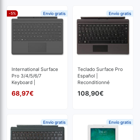
-5%
Envío gratis
Envío gratis
International Surface
Teclado Surface Pro
Pro 3/4/5/6/7
Español |
Keyboard |
Reconditionné
Reconditionné
68,97
€
108,90
€
Le prix initial était : 72,60
Le prix actuel est : 68,97
Envío gratis
Envío gratis