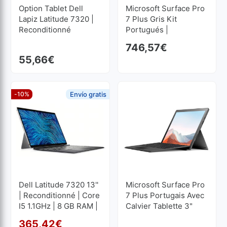
Option Tablet Dell
Microsoft Surface Pro
Lapiz Latitude 7320 |
7 Plus Gris Kit
Reconditionné
Portugués |
Reconditionné
746,57
€
55,66
€
-10%
Envío gratis
Dell Latitude 7320 13''
Microsoft Surface Pro
| Reconditionné | Core
7 Plus Portugais Avec
I5 1.1GHz | 8 GB RAM |
Calvier Tablette 3"
256 GB SSD M2
365,42
€