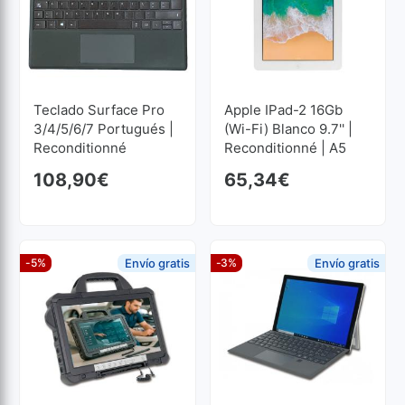
Teclado Surface Pro
Apple IPad-2 16Gb
3/4/5/6/7 Portugués |
(Wi-Fi) Blanco 9.7'' |
Reconditionné
Reconditionné | A5
1GHz | 0.5 GB RAM | 16
108,90
€
65,34
€
GB FLASH 1024x768
-5%
Envío gratis
-3%
Envío gratis