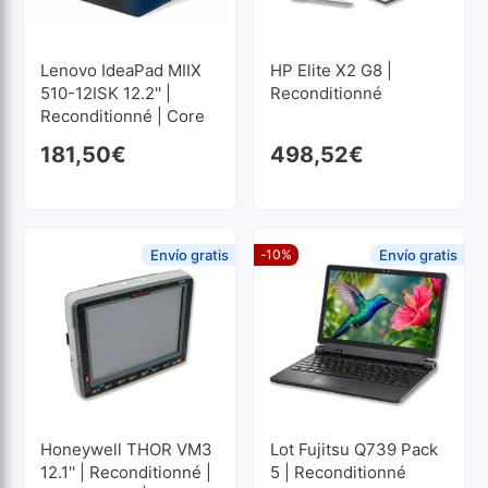
Lenovo IdeaPad MIIX
HP Elite X2 G8 |
510-12ISK 12.2'' |
Reconditionné
Reconditionné | Core
I3 2.7GHz | 4 GB RAM
181,50
€
498,52
€
| 256 GB SSD M2
1920x1200
Envío gratis
-10%
Envío gratis
Honeywell THOR VM3
Lot Fujitsu Q739 Pack
12.1'' | Reconditionné |
5 | Reconditionné