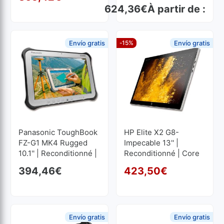
1920x1280
Le prix initial était : 406,
Le prix actuel est : 365,4
624,36
€
À partir de :
Envío gratis
-15%
Envío gratis
Panasonic ToughBook
HP Elite X2 G8-
FZ-G1 MK4 Rugged
Impecable 13'' |
10.1'' | Reconditionné |
Reconditionné | Core
Core I5 2.4GHz | 8 GB
I5 2.6GHz | 16 GB RAM
394,46
€
423,50
€
RAM | 128 GB SSD
| 256 GB SSD M2
Le p
Le p
1920x1200
1920x1280
Envío gratis
Envío gratis