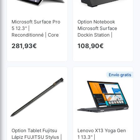
Microsoft Surface Pro
Option Notebook
5 12.3'' |
Microsoft Surface
Reconditionné | Core
Dockin Station |
I5 2.6GHz | 8 GB RAM |
Reconditionné
281,93
€
108,90
€
256 GB SSD
2736x1824
Envío gratis
Option Tablet Fujitsu
Lenovo X13 Yoga Gen
Lápiz FUJITSU Stylus |
1 13.3'' |