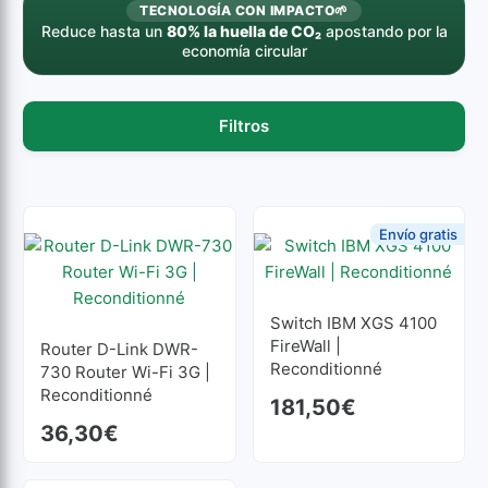
TECNOLOGÍA CON IMPACTO
🌱
Reduce hasta un
80% la huella de CO₂
apostando por la
economía circular
Filtros
Envío gratis
Switch IBM XGS 4100
FireWall |
Router D-Link DWR-
Reconditionné
730 Router Wi-Fi 3G |
Reconditionné
181,50
€
36,30
€