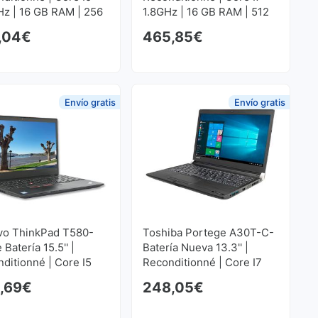
z | 16 GB RAM | 256
1.8GHz | 16 GB RAM | 512
SD M2 1920x1080
GB SSD M2 1920x1080
,04
€
465,85
€
Envío gratis
Envío gratis
vo ThinkPad T580-
Toshiba Portege A30T-C-
 Batería 15.5'' |
Batería Nueva 13.3'' |
ditionné | Core I5
Reconditionné | Core I7
z | 16 GB RAM | 256
2.6GHz | 16 GB RAM | 256
,69
€
248,05
€
SD M2 1920x1080
GB SSD M2 1920x1080