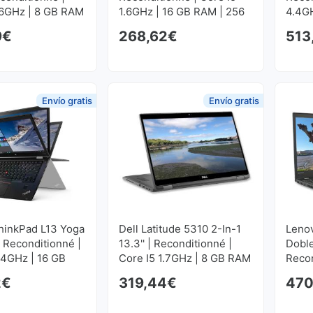
.6GHz | 8 GB RAM
1.6GHz | 16 GB RAM | 256
4.4GH
 SSD M2
GB SSD M2 1920x1080
GB S
9
€
268,62
€
513
80
Envío gratis
Envío gratis
hinkPad L13 Yoga
Dell Latitude 5310 2-In-1
Leno
| Reconditionné |
13.3'' | Reconditionné |
Doble
.4GHz | 16 GB
Core I5 1.7GHz | 8 GB RAM
Recon
6 GB SSD M2
| 512 GB SSD M2
1.7GH
2
€
319,44
€
470
80
1920x1080
GB S