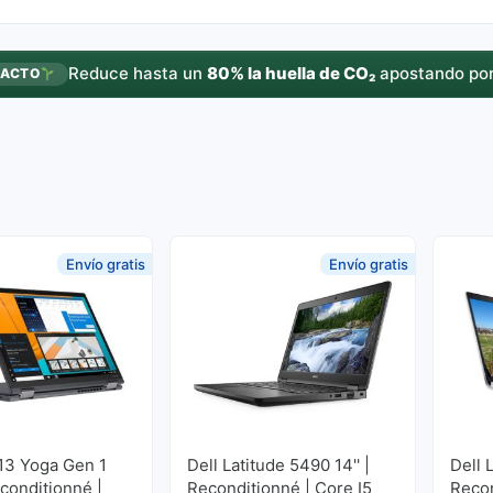
Reduce hasta un
80% la huella de CO₂
apostando por
PACTO
Envío gratis
Envío gratis
13 Yoga Gen 1
Dell Latitude 5490 14'' |
Dell 
econditionné |
Reconditionné | Core I5
Recon