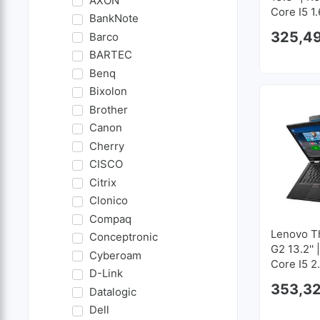
AXON
Core I5 1
BankNote
| 256 GB
325,4
Barco
1920x10
BARTEC
Benq
Bixolon
Brother
Canon
Cherry
CISCO
Citrix
Clonico
Compaq
Lenovo T
Conceptronic
G2 13.2'' 
Cyberoam
Core I5 2
D-Link
RAM | 25
353,3
Datalogic
1920x10
Dell