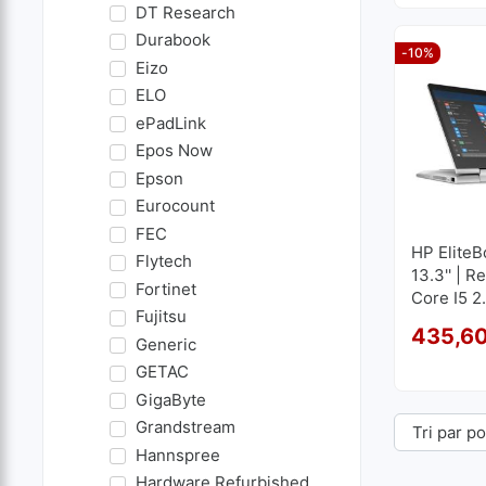
DT Research
Durabook
-10%
Eizo
ELO
ePadLink
Epos Now
Epson
Eurocount
FEC
HP Elite
Flytech
13.3'' | R
Fortinet
Core I5 2
Fujitsu
RAM | 25
435,6
1920x10
Generic
GETAC
GigaByte
Grandstream
Hannspree
Hardware Refurbished