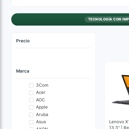
TECNOLOGÍA CON IM
Precio
Marca
3Com
Acer
AOC
Apple
Aruba
Asus
Lenovo X
13.3'' | R