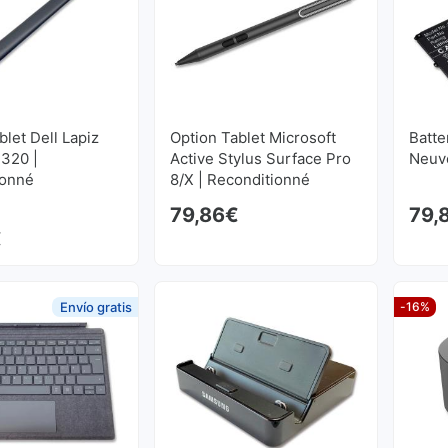
blet Dell Lapiz
Option Tablet Microsoft
Batte
7320 |
Active Stylus Surface Pro
Neuv
ionné
8/X | Reconditionné
79,86
€
79,
€
Envío gratis
-16%