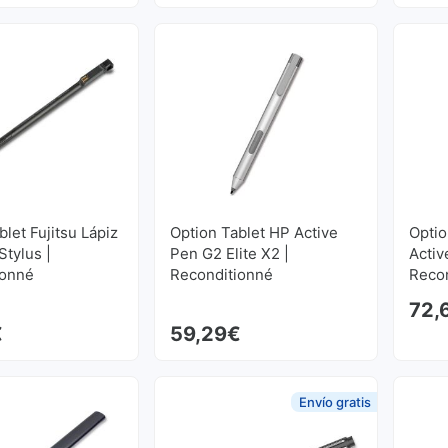
blet Fujitsu Lápiz
Option Tablet HP Active
Optio
tylus |
Pen G2 Elite X2 |
Activ
ionné
Reconditionné
Reco
72,
€
59,29
€
Envío gratis