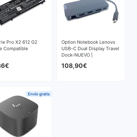
rie Pro X2 612 G2
Option Notebook Lenovo
e Compatible
USB-C Dual Display Travel
Dock-NUEVO |
Reconditionné
86
€
108,90
€
Envío gratis