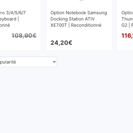
ro 3/4/5/6/7
Option Notebook Samsung
Opti
eyboard |
Docking Station ATIV
Thun
ionné
XE700T | Reconditionné
G2 | 
€
108,90
€
116
Le prix initial était : 108,90€.
Le prix actuel est : 90,75€.
24,20
€