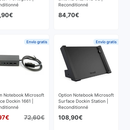
nditionné
Reconditionné
,90
€
84,70
€
Envío gratis
Envío gratis
n Notebook Microsoft
Option Notebook Microsoft
ce Dockin 1661 |
Surface Dockin Station |
nditionné
Reconditionné
97
€
72,60
€
108,90
€
Le prix initial était : 72,60€.
Le prix actuel est : 68,97€.