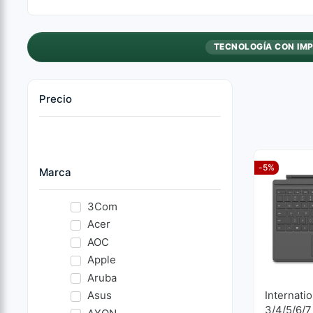
TECNOLOGÍA CON IM
Precio
-5%
Marca
3Com
Acer
AOC
Apple
Aruba
Asus
Internati
3/4/5/6/7