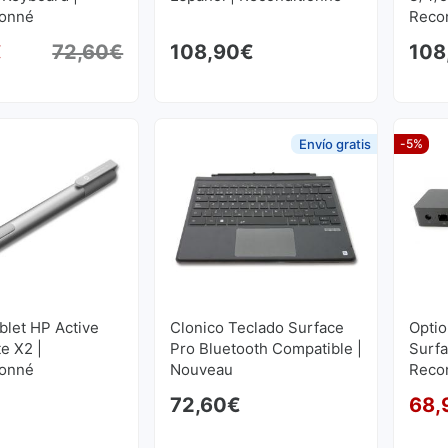
ionné
Reco
€
72,60
€
108,90
€
108
Le prix initial était : 72,60€.
Le prix actuel est : 68,97€.
Envío gratis
-5%
blet HP Active
Clonico Teclado Surface
Optio
te X2 |
Pro Bluetooth Compatible |
Surfa
ionné
Nouveau
Reco
72,60
€
68,