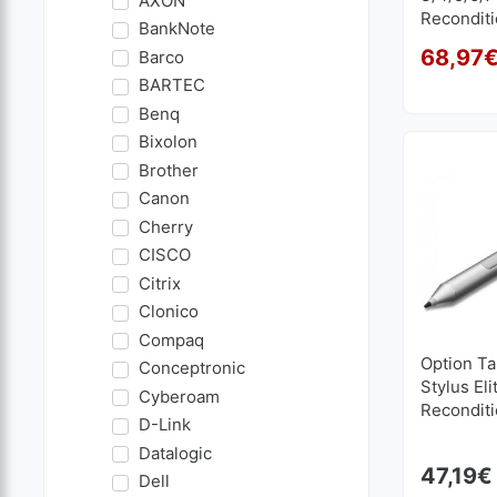
AXON
Recondit
BankNote
68,97
Barco
BARTEC
Benq
Bixolon
Brother
Canon
Cherry
CISCO
Citrix
Clonico
Compaq
Option Ta
Conceptronic
Stylus Eli
Cyberoam
Recondit
D-Link
Datalogic
47,19
€
Dell