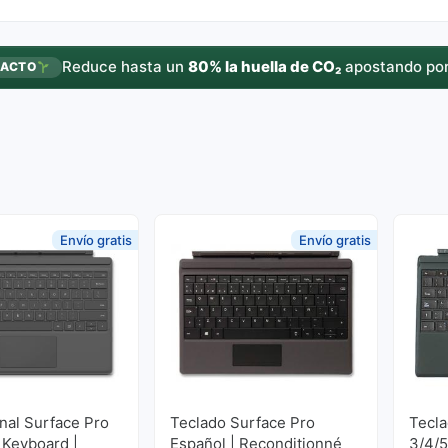
Reduce hasta un
80% la huella de CO₂
apostando por
PACTO
Envío gratis
Envío gratis
onal Surface Pro
Teclado Surface Pro
Tecla
 Keyboard |
Español | Reconditionné
3/4/5