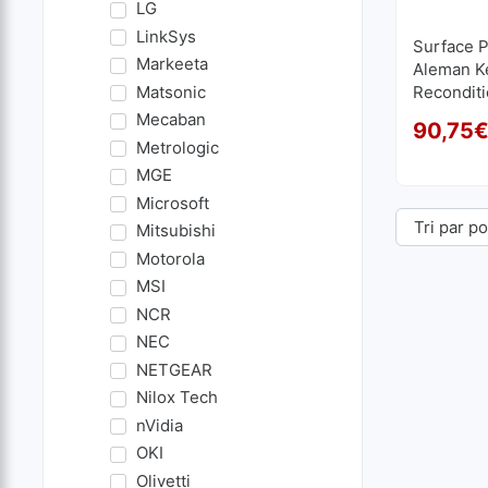
LG
LinkSys
Surface P
Markeeta
Aleman K
Matsonic
Recondit
Mecaban
90,75
Metrologic
MGE
Microsoft
Mitsubishi
Motorola
MSI
NCR
NEC
NETGEAR
Nilox Tech
nVidia
OKI
Olivetti