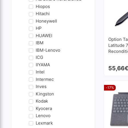
Hiopos
Hitachi
Honeywell
HP
HUAWEI
Option Ta
IBM
Latitude 
IBM-Lenovo
Recondit
ICG
IIYAMA
55,66
Intel
Intermec
Inves
-17%
Kingston
Kodak
Kyocera
Lenovo
Lexmark