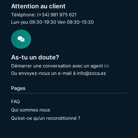
c
s
Attention au client
e
p
P
a
Téléphone: (+34) 981 975 621
r
ñ
Lun-jeu 09:30-19:30 Ven 09:30-15:30
o
o
3
l
/
|
4
R
/
e
5
c
As-tu un doute?
/
o
6
n
Démarrer une conversation avec un agent
ici
/
d
Ou envoyez-nous un e-mail à info@zoca.es
7
i
K
t
Pages
e
i
y
o
b
n
FAQ
o
n
Qui sommes nous
a
é
r
Qu’est-ce qu’un reconditionné ?
d
|
R