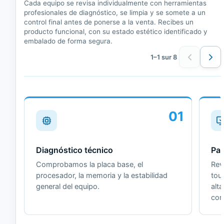
Cada equipo se revisa individualmente con herramientas
profesionales de diagnóstico, se limpia y se somete a un
control final antes de ponerse a la venta. Recibes un
producto funcional, con su estado estético identificado y
embalado de forma segura.
1–1 sur 8
01
Diagnóstico técnico
Pan
Comprobamos la placa base, el
Revi
procesador, la memoria y la estabilidad
tou
general del equipo.
alt
cor