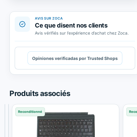
Shops.
AVIS SUR ZOCA
Ce que disent nos clients
Avis vérifiés sur l’expérience d’achat chez Zoca.
Cargando
Opiniones verificadas por Trusted Shops
contenido
de
Trusted
Shops.
Produits associés
Reconditionné
Reconditionné
Reconditionné
Reco