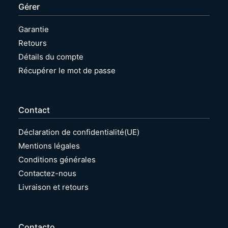
e
Gérer
c
o
Garantie
n
Retours
d
i
Détails du compte
t
Récupérer le mot de passe
i
o
n
n
Contact
é
Déclaration de confidentialité(UE)
Mentions légales
Conditions générales
Contactez-nous
Livraison et retours
Contacto