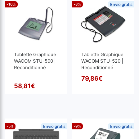
-10%
-8%
Envío gratis
Tablette Graphique
Tablette Graphique
WACOM STU-500 |
WACOM STU-520 |
Reconditionné
Reconditionné
79,86
€
Le pr
Le pr
58,81
€
Le prix initial était : 65,34€
Le prix actuel est : 58,81€.
-5%
Envío gratis
-9%
Envío gratis