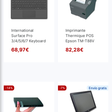
International
Imprimante
Surface Pro
Thermique POS
3/4/5/6/7 Keyboard
Epson TM-T88V
| Reconditionné
USB - Plus Power |
68,97
€
82,28
€
Reconditionné
Le prix initial était : 72,60€
Le prix actuel est : 68,97€.
Le pr
Le pr
-14%
-7%
Envío gratis