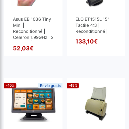
Asus EB 1036 Tiny
ELO ET1515L 15''
Mini |
Tactile 4:3 |
Reconditionné |
Reconditionné |
Celeron 1.99GHz | 2
1024x768
133,10
€
GB RAM | 320 GB
Le pr
Le pr
52,03
€
HDD
Le prix initial était : 60,50€
Le prix actuel est : 52,03€.
-10%
Envío gratis
-49%