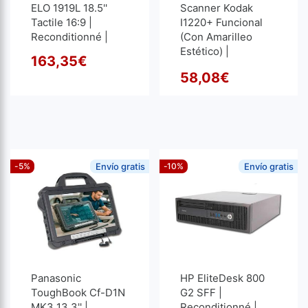
ELO 1919L 18.5''
Scanner Kodak
Tactile 16:9 |
I1220+ Funcional
Reconditionné |
(con Amarilleo
1366x768
Estético) |
163,35
€
Reconditionné
Le prix initial était : 181,50
Le prix actuel est : 163,35€
58,08
€
Le pr
Le pr
-5%
Envío gratis
-10%
Envío gratis
Panasonic
HP EliteDesk 800
ToughBook Cf-D1N
G2 SFF |
MK3 13.3'' |
Reconditionné |