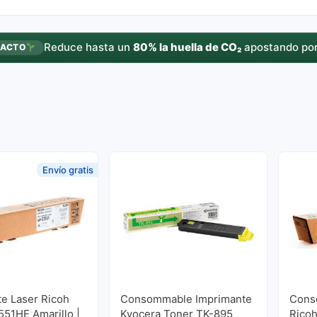
Reduce hasta un
80% la huella de CO₂
apostando por
PACTO
Envío gratis
e Laser Ricoh
Consommable Imprimante
Cons
51HE Amarillo |
Kyocera Toner TK-895
Rico