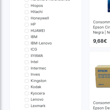
Hiopos
Hitachi
Honeywell
Consomma
HP
Epson Ci
HUAWEI
Negra | 
IBM
9,68
€
IBM-Lenovo
ICG
IIYAMA
Intel
Intermec
Inves
Kingston
Kodak
Kyocera
Lenovo
Consomma
Lexmark
Epson De