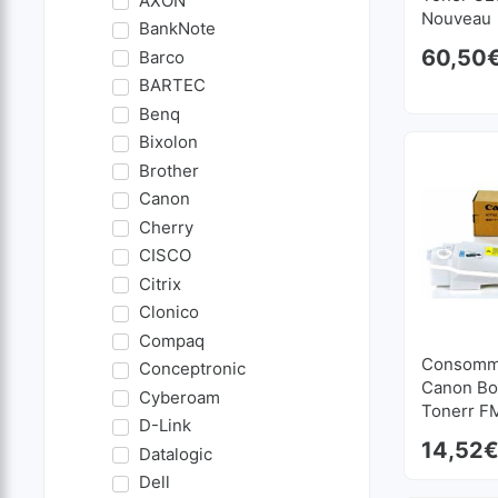
AXON
Nouveau
BankNote
60,50
Barco
BARTEC
Benq
Bixolon
Brother
Canon
Cherry
CISCO
Citrix
Clonico
Compaq
Consomma
Conceptronic
Canon Bo
Cyberoam
Tonerr F
D-Link
Nouveau
14,52
Datalogic
Dell