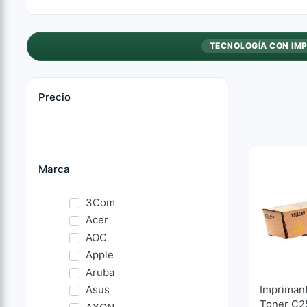
TECNOLOGÍA CON IM
Precio
Marca
3Com
Acer
AOC
Apple
Aruba
Asus
Imprimant
Toner C25