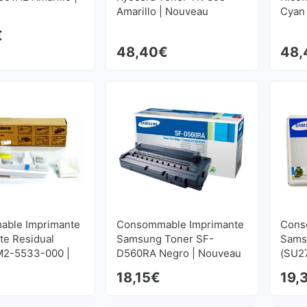
Amarillo | Nouveau
Cyan
€
48,40
€
48,
ble Imprimante
Consommable Imprimante
Cons
te Residual
Samsung Toner SF-
Sams
M2-5533-000 |
D560RA Negro | Nouveau
(SU2
Nouv
€
18,15
€
19,