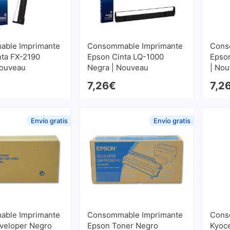
ble Imprimante
Consommable Imprimante
Cons
nta FX-2190
Epson Cinta LQ-1000
Epso
Nouveau
Negra | Nouveau
| No
7,26
€
7,2
Envío gratis
Envío gratis
ble Imprimante
Consommable Imprimante
Cons
veloper Negro
Epson Toner Negro
Kyoc