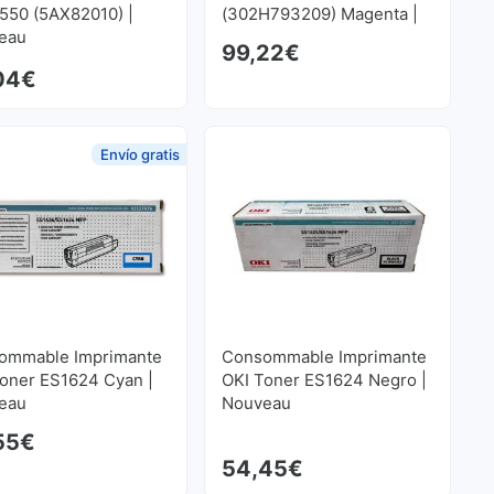
550 (5AX82010) |
(302H793209) Magenta |
eau
Nouveau
99,22
€
04
€
Envío gratis
ommable Imprimante
Consommable Imprimante
Toner ES1624 Cyan |
OKI Toner ES1624 Negro |
eau
Nouveau
55
€
54,45
€