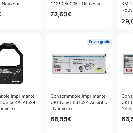
| Nouveau
C13S050095 | Nouveau
KM-2
Nouv
€
72,60
€
29,
Envío gratis
ble Imprimante
Consommable Imprimante
Cons
c Cinta KX-P1524
OKI Toner ES1624 Amarillo
OKI 
Nouveau
| Nouveau
Nouv
66,55
€
66,