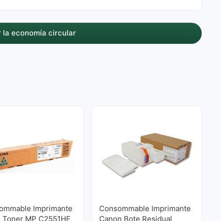
 la economía circular
ommable Imprimante
Consommable Imprimante
h Toner MP C2551HE
Canon Bote Residual