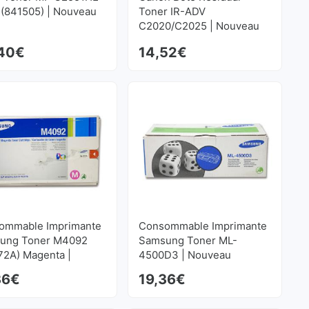
 (841505) | Nouveau
Toner IR-ADV
C2020/C2025 | Nouveau
40
€
14,52
€
ommable Imprimante
Consommable Imprimante
ung Toner M4092
Samsung Toner ML-
72A) Magenta |
4500D3 | Nouveau
eau
36
€
19,36
€