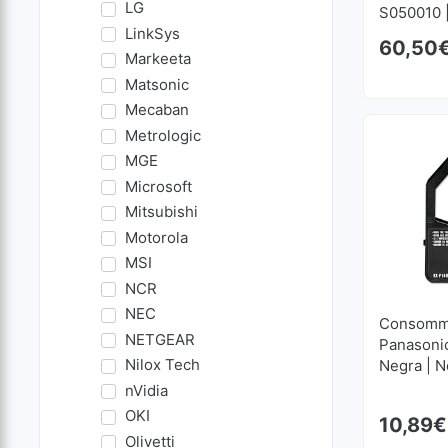
LG
S050010 
LinkSys
60,50
Markeeta
Matsonic
Mecaban
Metrologic
MGE
Microsoft
Mitsubishi
Motorola
MSI
NCR
NEC
Consomma
NETGEAR
Panasoni
Nilox Tech
Negra | 
nVidia
OKI
10,89
€
Olivetti