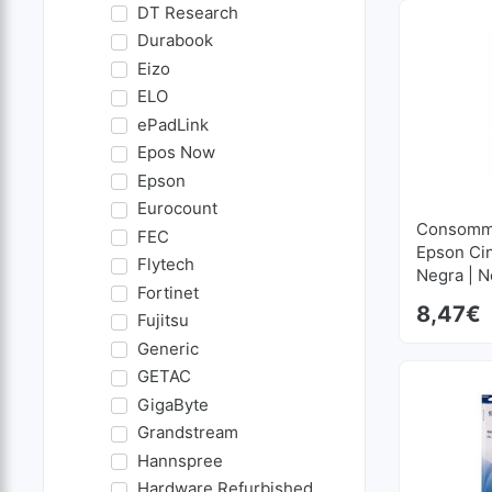
DT Research
Durabook
Eizo
ELO
ePadLink
Epos Now
Epson
Eurocount
Consomma
FEC
Epson Ci
Flytech
Negra | 
Fortinet
8,47
€
Fujitsu
Generic
GETAC
GigaByte
Grandstream
Hannspree
Hardware Refurbished