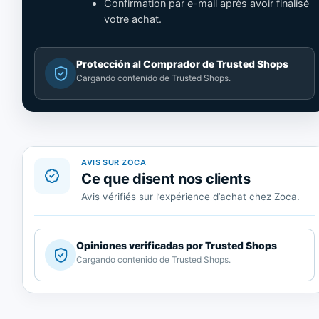
Confirmation par e-mail après avoir finalisé
votre achat.
Cargando
Protección al Comprador de Trusted Shops
contenido
de
Trusted
Shops.
AVIS SUR ZOCA
Ce que disent nos clients
Avis vérifiés sur l’expérience d’achat chez Zoca.
Cargando
Opiniones verificadas por Trusted Shops
contenido
de
Trusted
Shops.