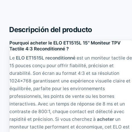
163,35€.
.
F
5
T
'
1
'
5
T
'
Descripción del producto
a
'
c
T
Pourquoi acheter le ELO ET1515L 15'' Moniteur TPV
t
á
Tactile 4:3 Reconditionné ?
i
c
l
t
Le
ELO ET1515L reconditionné
est un moniteur tactile d
e
i
15 pouces conçu pour offrir fiabilité, précision et
1
l
6
|
durabilité. Son écran au format 4:3 et sa résolution
:
N
1024x768 garantissent une expérience visuelle claire et
9
o
équilibrée, parfaite pour les environnements
|
u
R
v
professionnels, les points de vente ou les bornes
e
e
interactives. Avec un temps de réponse de 8 ms et un
c
a
o
u
contraste de 800:1, chaque contact est détecté avec
n
rapidité et précision. Si vous cherchez à
acheter
un
d
moniteur tactile performant et économique, cet ELO est
i