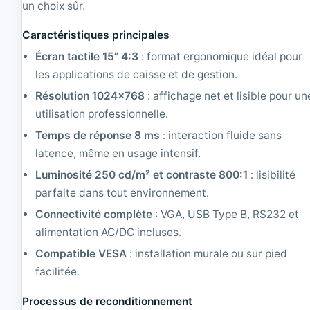
t
un choix sûr.
i
o
Caractéristiques principales
n
Écran tactile 15” 4:3
: format ergonomique idéal pour
n
é
les applications de caisse et de gestion.
|
Résolution 1024x768
: affichage net et lisible pour un
1
3
utilisation professionnelle.
6
Temps de réponse 8 ms
: interaction fluide sans
6
x
latence, même en usage intensif.
7
Luminosité 250 cd/m² et contraste 800:1
: lisibilité
6
8
parfaite dans tout environnement.
Connectivité complète
: VGA, USB Type B, RS232 et
alimentation AC/DC incluses.
Compatible VESA
: installation murale ou sur pied
facilitée.
Processus de reconditionnement