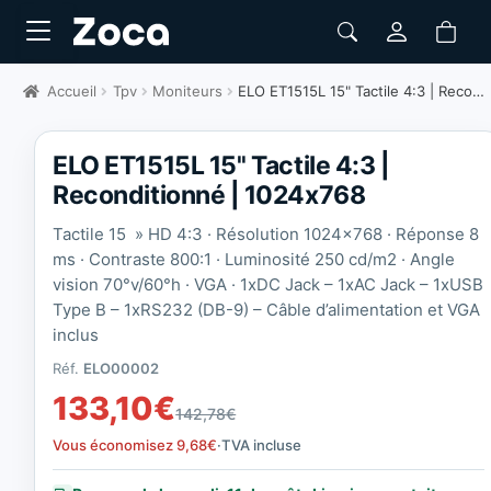
Accueil
Tpv
Moniteurs
ELO ET1515L 15" Tactile 4:3 | Reconditionné | 1024x768
ELO ET1515L 15'' Tactile 4:3 |
Reconditionné | 1024x768
Tactile 15 » HD 4:3 · Résolution 1024×768 · Réponse 8
ms · Contraste 800:1 · Luminosité 250 cd/m2 · Angle
vision 70°v/60°h · VGA ·
1xDC Jack – 1xAC Jack – 1xUSB
Type B – 1xRS232 (DB-9) – Câble d’alimentation et VGA
inclus
Réf.
ELO00002
133,10
€
142,78
€
Vous économisez
9,68
€
·
TVA incluse