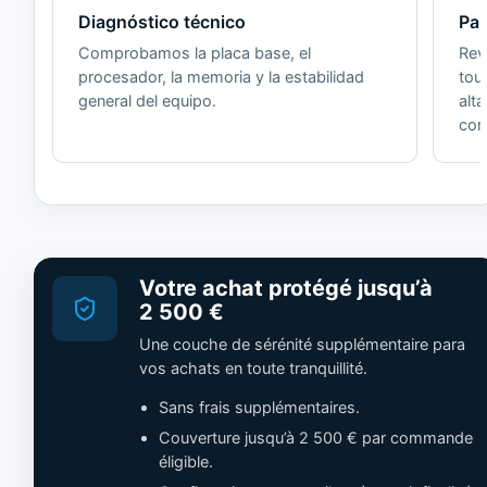
Diagnóstico técnico
Pan
Comprobamos la placa base, el
Revi
procesador, la memoria y la estabilidad
tou
general del equipo.
alt
cor
Votre achat protégé jusqu’à
2 500 €
Une couche de sérénité supplémentaire para
vos achats en toute tranquillité.
Sans frais supplémentaires.
Couverture jusqu’à 2 500 € par commande
éligible.