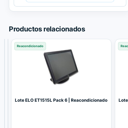
de
Trusted
Shops.
Productos relacionados
Reacondicionado
Nuevo
Reacondicionado
Reac
E
O
Lote ELO ET1515L Pack 6 | Reacondicionado
Lote
L
p
O
c
Tamaño
18.5"
1
i
9
ó
Conexiones
VGA
1
n