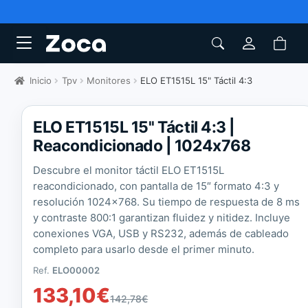
Inicio
Tpv
Monitores
ELO ET1515L 15" Táctil 4:3
ELO ET1515L 15'' Táctil 4:3 |
Reacondicionado | 1024x768
Descubre el monitor táctil ELO ET1515L
reacondicionado, con pantalla de 15″ formato 4:3 y
resolución 1024×768. Su tiempo de respuesta de 8 ms
y contraste 800:1 garantizan fluidez y nitidez. Incluye
conexiones VGA, USB y RS232, además de cableado
completo para usarlo desde el primer minuto.
Ref.
ELO00002
133,10
€
142,78
€