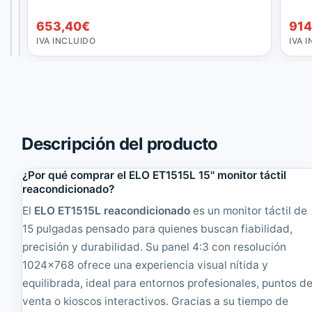
El
181,50
€
9
T
precio
El
163,35
278,30
€
€
L
P
653,40
€
914
original
precio
IVA
IVA
1
V
INCLUIDO
INCLUIDO
IVA INCLUIDO
IVA 
era:
actual
8
T
181,50€.
es:
.
F
163,35€.
5
T
'
1
'
5
T
'
á
'
Descripción del producto
c
T
t
á
i
c
¿Por qué comprar el ELO ET1515L 15'' monitor táctil
l
t
reacondicionado?
1
i
6
l
El
ELO ET1515L reacondicionado
es un monitor táctil de
:
|
15 pulgadas pensado para quienes buscan fiabilidad,
9
N
precisión y durabilidad. Su panel 4:3 con resolución
|
u
R
e
1024x768 ofrece una experiencia visual nítida y
e
v
equilibrada, ideal para entornos profesionales, puntos d
a
o
venta o kioscos interactivos. Gracias a su tiempo de
c