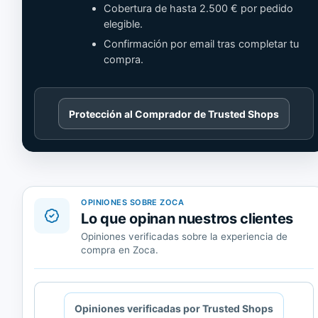
Cobertura de hasta 2.500 € por pedido
elegible.
Confirmación por email tras completar tu
compra.
Cargando
Protección al Comprador de Trusted Shops
contenido
de
Trusted
Shops.
OPINIONES SOBRE ZOCA
Lo que opinan nuestros clientes
Opiniones verificadas sobre la experiencia de
compra en Zoca.
Cargando
Opiniones verificadas por Trusted Shops
contenido