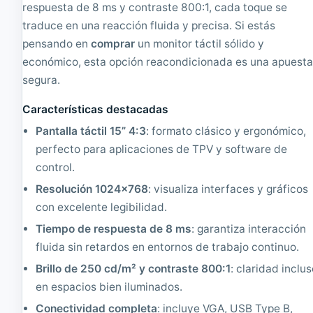
o
respuesta de 8 ms y contraste 800:1, cada toque se
n
traduce en una reacción fluida y precisa. Si estás
d
i
pensando en
comprar
un monitor táctil sólido y
c
económico, esta opción reacondicionada es una apuest
i
segura.
o
n
Características destacadas
a
d
Pantalla táctil 15” 4:3
: formato clásico y ergonómico,
o
perfecto para aplicaciones de TPV y software de
|
1
control.
3
Resolución 1024x768
: visualiza interfaces y gráficos
6
6
con excelente legibilidad.
x
Tiempo de respuesta de 8 ms
: garantiza interacción
7
6
fluida sin retardos en entornos de trabajo continuo.
8
Brillo de 250 cd/m² y contraste 800:1
: claridad inclu
en espacios bien iluminados.
Conectividad completa
: incluye VGA, USB Type B,