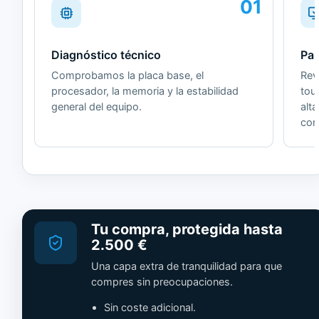
01
Diagnóstico técnico
Pan
Comprobamos la placa base, el
Revi
procesador, la memoria y la estabilidad
tou
general del equipo.
alt
cor
Tu compra, protegida hasta
2.500 €
Una capa extra de tranquilidad para que
compres sin preocupaciones.
Sin coste adicional.