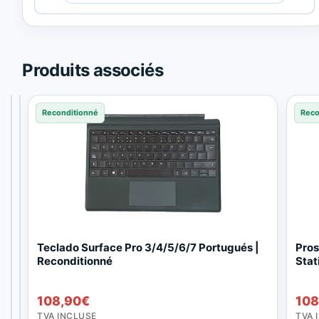
de
Trusted
Shops.
Produits associés
Reconditionné
Reconditionné
Reconditionné
Reco
I
T
Teclado Surface Pro 3/4/5/6/7 Portugués |
Pro
n
e
Reconditionné
Stat
t
c
Le
Oca
72,60
€
e
l
prix
Le
68,97
108,90
€
€
108,90
€
108
r
a
initial
prix
TVA
TVA
n
d
INCLUSE
INCLUSE
TVA INCLUSE
TVA 