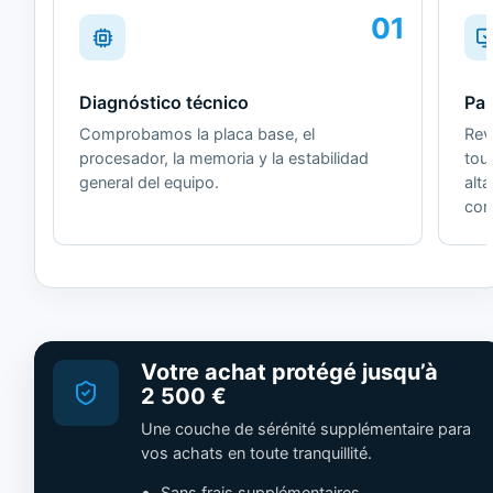
01
Diagnóstico técnico
Pan
Comprobamos la placa base, el
Revi
procesador, la memoria y la estabilidad
tou
general del equipo.
alt
cor
Votre achat protégé jusqu’à
2 500 €
Une couche de sérénité supplémentaire para
vos achats en toute tranquillité.