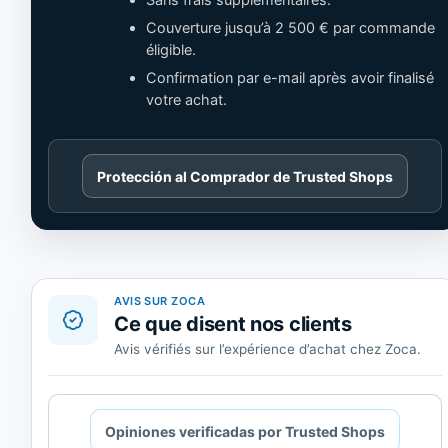
Sans frais supplémentaires.
Couverture jusqu’à 2 500 € par commande
éligible.
Confirmation par e-mail après avoir finalisé
votre achat.
Cargando
Protección al Comprador de Trusted Shops
contenido
de
Trusted
Shops.
AVIS SUR ZOCA
Ce que disent nos clients
Avis vérifiés sur l’expérience d’achat chez Zoca.
Cargando
Opiniones verificadas por Trusted Shops
contenido