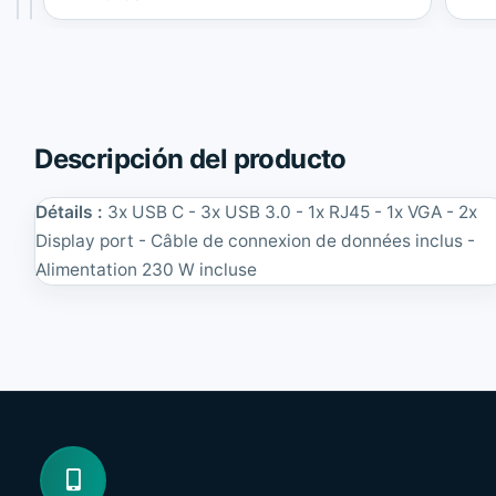
était :
actuel
a
o
72,60€.
est :
t
S
68,97€.
i
u
o
r
n
f
a
a
l
c
Descripción del producto
S
e
u
P
r
r
Détails :
3x USB C - 3x USB 3.0 - 1x RJ45 - 1x VGA - 2x
f
o
Display port - Câble de connexion de données inclus -
a
E
c
s
Alimentation 230 W incluse
e
p
P
a
r
ñ
o
o
3
l
/
|
4
R
/
e
5
c
/
o