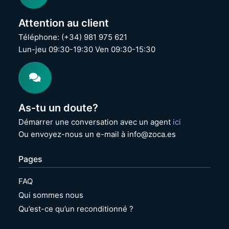
6
n
/
d
7
i
Attention au client
K
t
Téléphone: (+34) 981 975 621
e
i
Lun-jeu 09:30-19:30 Ven 09:30-15:30
y
o
b
n
o
n
a
é
r
d
As-tu un doute?
|
R
Démarrer une conversation avec un agent
ici
e
Ou envoyez-nous un e-mail à info@zoca.es
c
o
n
Pages
d
i
FAQ
t
Qui sommes nous
i
o
Qu’est-ce qu’un reconditionné ?
n
n