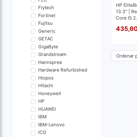
HP Elite
Flytech
13.3'' | 
Fortinet
Core I5 2
Fujitsu
RAM | 25
435,6
1920x10
Generic
GETAC
GigaByte
Grandstream
Hannspree
Hardware Refurbished
Hiopos
Hitachi
Honeywell
HP
HUAWEI
IBM
IBM-Lenovo
ICG