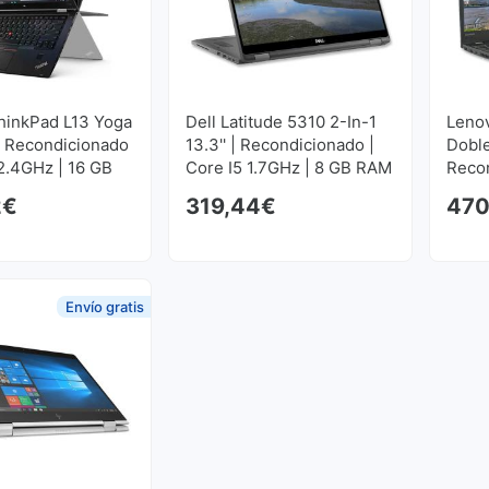
hinkPad L13 Yoga
Dell Latitude 5310 2-In-1
Leno
 | Recondicionado
13.3'' | Recondicionado |
Doble
 2.4GHz | 16 GB
Core I5 1.7GHz | 8 GB RAM
Recon
6 GB SSD M2
| 512 GB SSD M2
1.7GH
2
€
319,44
€
470
80
1920x1080
GB S
Envío gratis