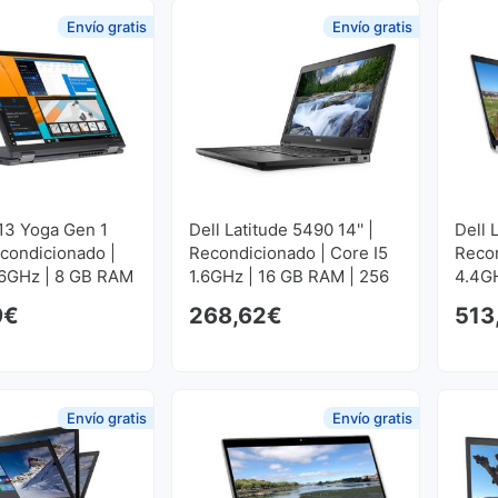
Envío gratis
Envío gratis
13 Yoga Gen 1
Dell Latitude 5490 14'' |
Dell 
Recondicionado |
Recondicionado | Core I5
Recon
.6GHz | 8 GB RAM
1.6GHz | 16 GB RAM | 256
4.4GH
 SSD M2
GB SSD M2 1920x1080
GB S
9
€
268,62
€
513
80
Envío gratis
Envío gratis