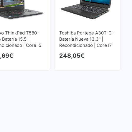
vo ThinkPad T580-
Toshiba Portege A30T-C-
 Batería 15.5'' |
Batería Nueva 13.3'' |
dicionado | Core I5
Recondicionado | Core I7
z | 16 GB RAM | 256
2.6GHz | 16 GB RAM | 256
,69
€
248,05
€
SD M2 1920x1080
GB SSD M2 1920x1080