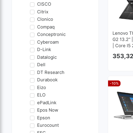
CISCO
Citrix
Clonico
Compaq
Lenovo T
Conceptronic
G2 13.2''
Cyberoam
| Core I5
D-Link
RAM | 25
353,3
Datalogic
1920x10
Dell
DT Research
Durabook
-10%
Eizo
ELO
ePadLink
Epos Now
Epson
Eurocount
FEC