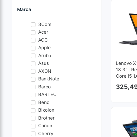
Marca
3Com
Acer
AOC
Apple
Aruba
Asus
Lenovo X
13.3'' | 
AXON
Core I5 1
BankNote
| 256 GB
325,4
Barco
1920x10
BARTEC
Benq
Bixolon
Brother
Canon
Cherry