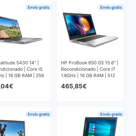
Envío gratis
Envío gratis
Latitude 5430 14'' |
HP ProBook 650 G5 15.6'' |
dicionado | Core I5
Recondicionado | Core I7
z | 16 GB RAM | 256
1.8GHz | 16 GB RAM | 512
SD M2 1920x1080
GB SSD M2 1920x1080
,04
€
465,85
€
Envío gratis
Envío gratis