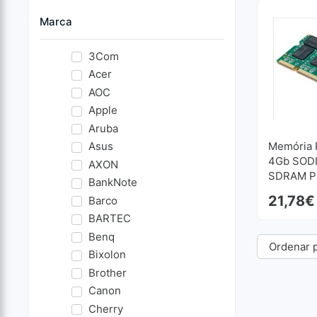
Marca
3Com
Acer
AOC
Apple
Aruba
Asus
Memória 
4Gb SOD
AXON
SDRAM P
BankNote
Recondic
21,78
€
Barco
BARTEC
Benq
Bixolon
Brother
Canon
Cherry