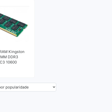
RAM Kingston
IMM DDR3
C3 10600
ionado