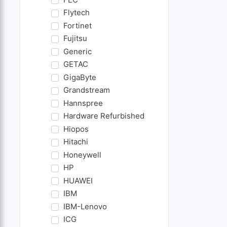
Flytech
Fortinet
Fujitsu
Generic
GETAC
GigaByte
Grandstream
Hannspree
Hardware Refurbished
Hiopos
Hitachi
Honeywell
HP
HUAWEI
IBM
IBM-Lenovo
ICG