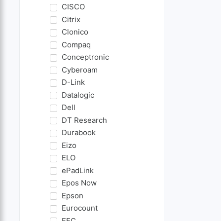
CISCO
Citrix
Clonico
Compaq
Conceptronic
Cyberoam
D-Link
Datalogic
Dell
DT Research
Durabook
Eizo
ELO
ePadLink
Epos Now
Epson
Eurocount
FEC