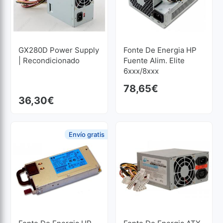
GX280D Power Supply
Fonte De Energia HP
| Recondicionado
Fuente Alim. Elite
6xxx/8xxx
Recondicionado
78,65
€
36,30
€
Envío gratis