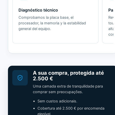
Diagnóstico técnico
Pan
Comprobamos la placa base, el
Revi
procesador, la memoria y la estabilidad
tou
general del equipo.
alt
cor
A sua compra, protegida até
2.500 €
Uma camada extra de tranquilidade para
comprar sem preocupações.
Sem custos adicionais.
Cobertura até 2.500 € por encomenda
elegível.