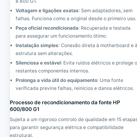
e 800 G1.
0
e
G
6
Voltagem e ligações exatas
: Sem adaptadores, sem
6
x
falhas. Funciona como a original desde o primeiro uso.
R
x
e
x
Peça oficial recondicionada
: Recuperada e testada
c
/
para assegurar um funcionamento ótimo.
o
8
n
x
Instalação simples
: Conexão direta à motherboard e 
d
x
estrutura sem alterações.
i
x
c
R
Silenciosa e estável
: Evita ruídos elétricos e protege 
i
e
restantes componentes internos.
o
c
n
o
Prolonga a vida útil do equipamento
: Uma fonte
a
n
verificada previne falhas, reinícios e danos elétricos.
d
d
o
i
c
Processo de recondicionamento da fonte HP
i
600/800 G1
o
n
Sujeita a um rigoroso controlo de qualidade em 15 etapa
a
para garantir segurança elétrica e compatibilidade
d
estrutural.
o