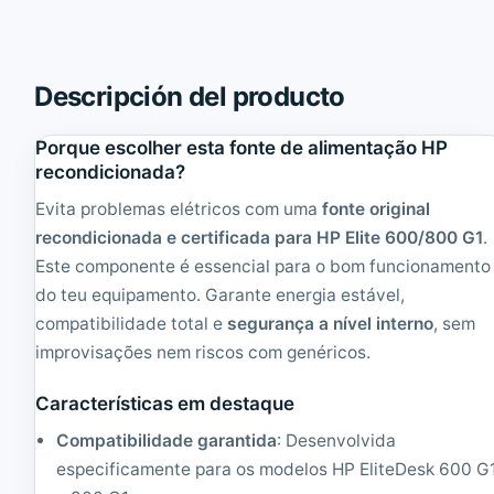
n
n
e
e
r
r
g
g
Descripción del producto
i
i
a
a
H
H
Porque escolher esta fonte de alimentação HP
P
P
recondicionada?
F
F
u
u
Evita problemas elétricos com uma
fonte original
e
e
recondicionada e certificada para HP Elite 600/800 G1
.
n
n
Este componente é essencial para o bom funcionamento
t
t
e
e
do teu equipamento. Garante energia estável,
A
A
compatibilidade total e
segurança a nível interno
, sem
l
l
improvisações nem riscos com genéricos.
i
i
m
m
.
.
Características em destaque
M
E
L
l
Compatibilidade garantida
: Desenvolvida
3
i
especificamente para os modelos HP EliteDesk 600 G
5
t