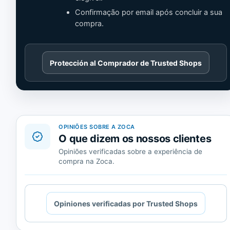
Confirmação por email após concluir a sua
compra.
Cargando
Protección al Comprador de Trusted Shops
contenido
de
Trusted
Shops.
OPINIÕES SOBRE A ZOCA
O que dizem os nossos clientes
Opiniões verificadas sobre a experiência de
compra na Zoca.
Cargando
Opiniones verificadas por Trusted Shops
contenido
de