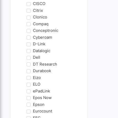
CISCO
Citrix
Clonico
Compaq
Conceptronic
Cyberoam
D-Link
Datalogic
Dell
DT Research
Durabook
Eizo
ELO
ePadLink
Epos Now
Epson
Eurocount
FEC