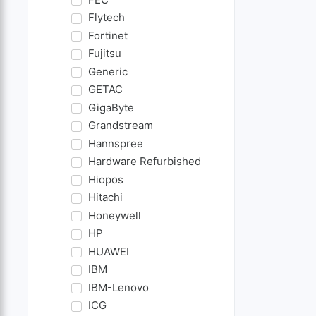
Flytech
Fortinet
Fujitsu
Generic
GETAC
GigaByte
Grandstream
Hannspree
Hardware Refurbished
Hiopos
Hitachi
Honeywell
HP
HUAWEI
IBM
IBM-Lenovo
ICG