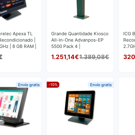
relec Apexa TL
Grande Quantidade Kiosco
ICG B
| Recondicionado |
All-In-One Advanpos-EP
Recon
GHz | 8 GB RAM |
5500 Pack 4 |
2.7GH
SD
Recondicionado
GB S
€
1.251,14
€
1.389,08
€
320
O preço o
O preço a
Envío gratis
-10%
Envío gratis