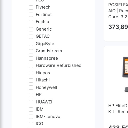
POSIFLEX
Flytech
AIO | Rec
Fortinet
Core I3 2
Fujitsu
RAM | 12
373,8
Generic
GETAC
GigaByte
Grandstream
Hannspree
Hardware Refurbished
Hiopos
Hitachi
Honeywell
HP
HUAWEI
HP Elite
IBM
Kit | Rec
IBM-Lenovo
ICG
423,5