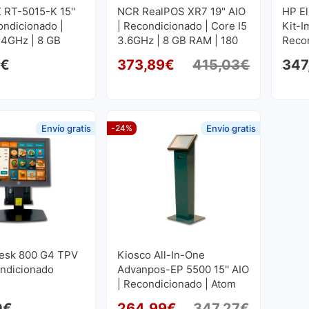
 RT-5015-K 15''
NCR RealPOS XR7 19" AIO
HP E
ondicionado |
| Recondicionado | Core I5
Kit-I
.4GHz | 8 GB
3.6GHz | 8 GB RAM | 180
Reco
8 GB SSD
GB SSD
9
€
373,89
€
415,03
€
347
O preço o
O preço 
Envío gratis
-24%
Envío gratis
Desk 800 G4 TPV
Kiosco All-In-One
ondicionado
Advanpos-EP 5500 15'' AIO
| Recondicionado | Atom
1.8GHz | 4 GB RAM | 320
0
€
264,99
€
347,27
€