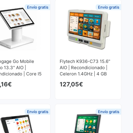
Envío gratis
Envío gratis
ngage Go Mobile
Flytech K936-C73 15.6''
o 13.3'' AIO |
AIO | Recondicionado |
dicionado | Core I5
Celeron 1.4GHz | 4 GB
z | 8 GB RAM | 128
RAM | 320 GB HDD
,16
€
127,05
€
SD M2
original era: 542,08€.
atual é: 364,21€.
Envío gratis
Envío gratis