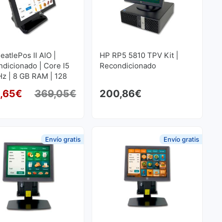
eatlePos II AIO |
HP RP5 5810 TPV Kit |
dicionado | Core I5
Recondicionado
z | 8 GB RAM | 128
SD
,65
€
369,05
€
200,86
€
riginal era: 1.389,08€.
tual é: 1.251,14€.
O preço original era: 369,05€.
O preço atual é: 320,65€.
Envío gratis
Envío gratis