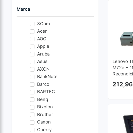
Marca
3Com
Acer
AOC
Apple
Aruba
Asus
Lenovo T
M72e + 15
AXON
Recondic
BankNote
212,96
Barco
BARTEC
Benq
Bixolon
Brother
Canon
Cherry