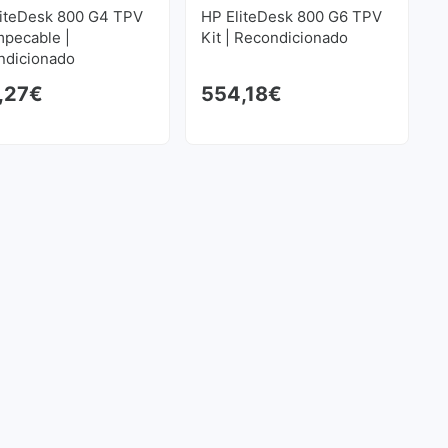
liteDesk 800 G4 TPV
HP EliteDesk 800 G6 TPV
mpecable |
Kit | Recondicionado
ndicionado
,27
€
554,18
€
riginal era: 415,03€.
atual é: 373,89€.