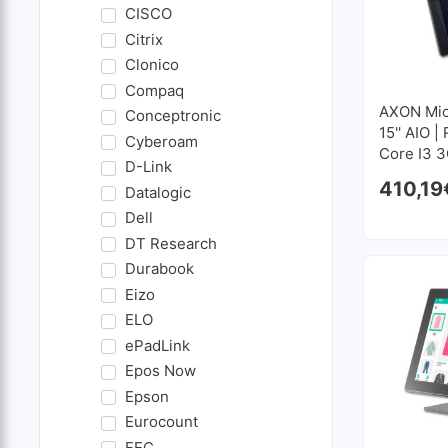
CISCO
Citrix
Clonico
Compaq
AXON Mic
Conceptronic
15'' AIO 
Cyberoam
Core I3 3
D-Link
120 GB S
410,19
Datalogic
Dell
DT Research
Durabook
Eizo
ELO
ePadLink
Epos Now
Epson
Eurocount
FEC