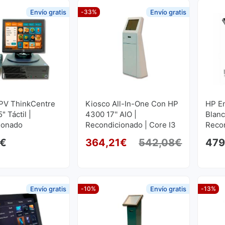
Envío gratis
-33%
Envío gratis
PV ThinkCentre
Kiosco All-In-One Con HP
HP E
" Táctil |
4300 17'' AIO |
Blanc
ionado
Recondicionado | Core I3
Recon
3.3GHz | 8 GB RAM | 250
1.2GH
€
364,21
€
542,08
€
479
GB SSD
GB S
O preço 
O preço 
Envío gratis
-10%
Envío gratis
-13%