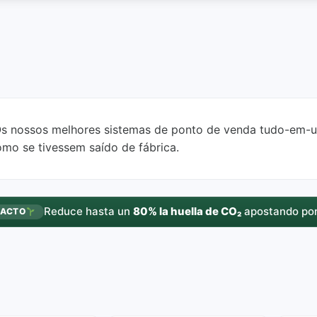
Os nossos melhores sistemas de ponto de venda tudo-em-
o se tivessem saído de fábrica.
Reduce hasta un
80% la huella de CO₂
apostando por
PACTO