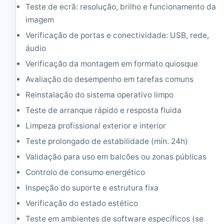
Teste de ecrã: resolução, brilho e funcionamento da
R
A
imagem
M
Verificação de portas e conectividade: USB, rede,
|
1
áudio
2
Verificação da montagem em formato quiosque
8
G
Avaliação do desempenho em tarefas comuns
B
S
Reinstalação do sistema operativo limpo
S
Teste de arranque rápido e resposta fluida
D
M
Limpeza profissional exterior e interior
2
Teste prolongado de estabilidade (mín. 24h)
Validação para uso em balcões ou zonas públicas
Controlo de consumo energético
Inspeção do suporte e estrutura fixa
Verificação do estado estético
Teste em ambientes de software específicos (se