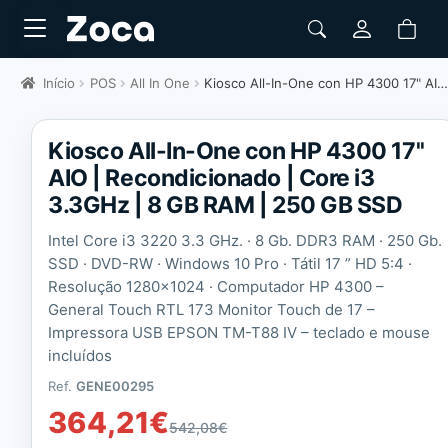
Início
POS
All In One
Kiosco All-In-One con HP 4300 17" AIO | Recondicionado
Kiosco All-In-One con HP 4300 17''
AIO | Recondicionado | Core i3
3.3GHz | 8 GB RAM | 250 GB SSD
Intel Core i3 3220 3.3 GHz. · 8 Gb. DDR3 RAM · 250 Gb.
SSD · DVD-RW · Windows 10 Pro · Tátil 17 ” HD 5:4 ·
Resolução 1280×1024 ·
Computador HP 4300 –
General Touch RTL 173 Monitor Touch de 17 –
Impressora USB EPSON TM-T88 IV – teclado e mouse
incluídos
Ref.
GENE00295
364,21
€
542,08
€