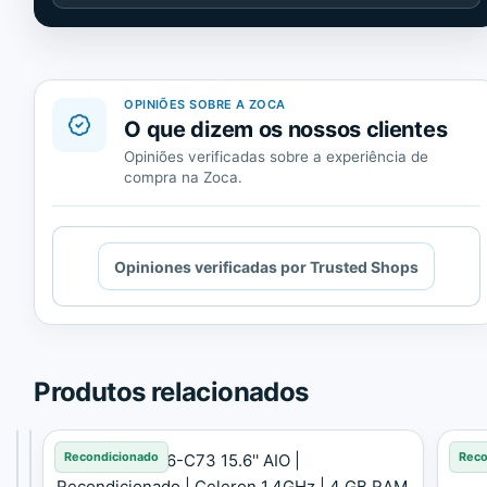
de
Trusted
Shops.
OPINIÕES SOBRE A ZOCA
O que dizem os nossos clientes
Opiniões verificadas sobre a experiência de
compra na Zoca.
Cargando
Opiniones verificadas por Trusted Shops
contenido
de
Trusted
Shops.
Produtos relacionados
Recondicionado
Recondicionado
Recondicionado
Reco