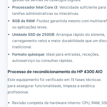
n
c
d
i
Processador Intel Core i3
: Velocidade suficiente para
i
o
tarefas administrativas ou interativas.
c
n
i
a
8GB de RAM
: Fluidez garantida mesmo com multitare
o
d
ou aplicações leves.
n
o
a
|
Unidade SSD de 250GB
: Arranque rápido do sistema,
d
C
carregamento veloz e maior durabilidade que um disc
o
o
r
tradicional.
e
Formato quiosque
: Ideal para entradas, receções,
i
5
autosserviço ou consultas rápidas.
1
.
Processo de recondicionamento do HP 4300 AIO
2
G
Este equipamento foi verificado em 15 fases técnicas
H
para assegurar funcionalidade, limpeza e estética
z
profissional.
|
8
G
Revisão completa de hardware interno: CPU, RAM, S
B