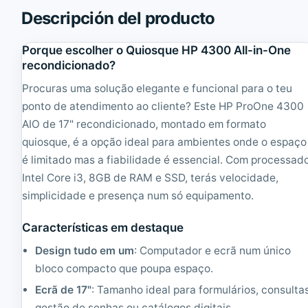
n
B
Descripción del producto
t
l
r
a
Porque escolher o Quiosque HP 4300 All-in-One
e
n
M
c
recondicionado?
7
o
Procuras uma solução elegante e funcional para o teu
2
1
e
3
ponto de atendimento ao cliente? Este HP ProOne 4300
+
.
AIO de 17" recondicionado, montado em formato
1
3
quiosque, é a opção ideal para ambientes onde o espaço
5
'
"
'
é limitado mas a fiabilidade é essencial. Com processad
T
A
Intel Core i3, 8GB de RAM e SSD, terás velocidade,
á
I
c
O
simplicidade e presença num só equipamento.
t
|
i
R
Características em destaque
l
e
|
c
Design tudo em um
: Computador e ecrã num único
R
o
bloco compacto que poupa espaço.
e
n
c
d
Ecrã de 17"
: Tamanho ideal para formulários, consulta
o
i
gestão de senhas ou catálogos digitais.