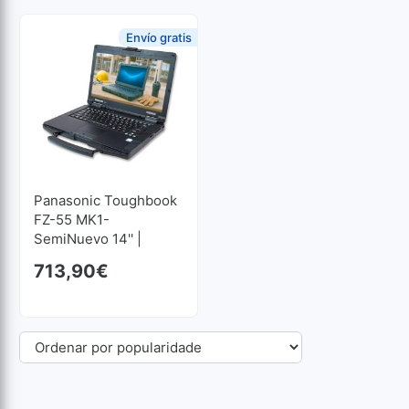
Envío gratis
Panasonic Toughbook
FZ-55 MK1-
SemiNuevo 14'' |
Recondicionado | Core
713,90
€
I5 1.6GHz | 16 GB RAM
| 256 GB SSD M2
1366x768