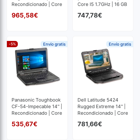
Recondicionado | Core
Core I5 1.7GHz | 16 GB
I5 2.6GHz | 32 GB RAM
RAM | 256 GB SSD M2
965,58
€
747,78
€
| 1024 GB SSD M2
1920x1080
O preço original era: 1.0
O preço atual é: 965,58€
1920x1080
-5%
Envío gratis
Envío gratis
Panasonic Toughbook
Dell Latitude 5424
CF-54-Impecable 14'' |
Rugged Extreme 14'' |
Recondicionado | Core
Recondicionado | Core
I5 2.3GHz | 8 GB RAM |
I5 1.7GHz | 16 GB RAM
535,67
€
781,66
€
256 GB SSD 1366x768
| 256 GB SSD M2
O preço original era: 563
O preço atual é: 535,67€.
1920x1080