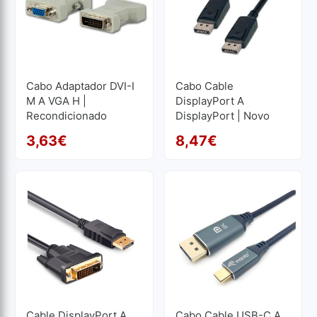
Cabo Adaptador DVI-I
Cabo Cable
M A VGA H |
DisplayPort A
Recondicionado
DisplayPort | Novo
3,63
€
8,47
€
O preço original era: 6,05
O preço atual é: 3,63€.
O pr
O pr
Cable DisplayPort A
Cabo Cable USB-C A