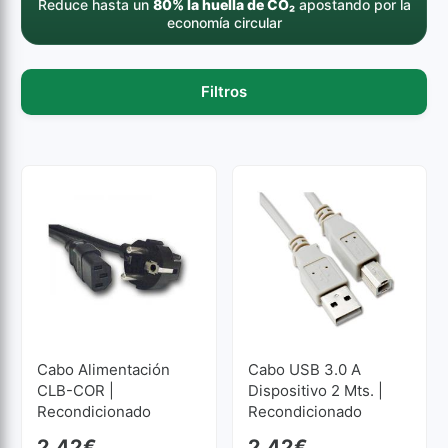
Reduce hasta un
80% la huella de CO₂
apostando por la
economía circular
Filtros
Cabo Alimentación
Cabo USB 3.0 A
CLB-COR |
Dispositivo 2 Mts. |
Recondicionado
Recondicionado
2,42
€
2,42
€