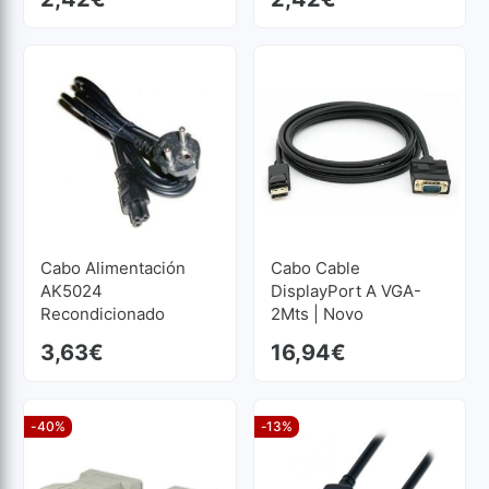
Cabo Alimentación
Cabo Cable
AK5024
DisplayPort A VGA-
Recondicionado
2Mts | Novo
3,63
€
16,94
€
-40%
-13%