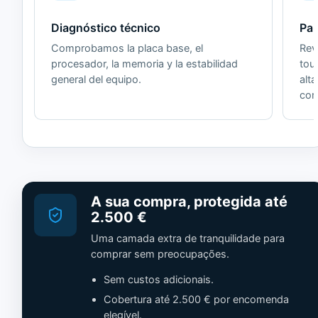
Diagnóstico técnico
Pan
Comprobamos la placa base, el
Revi
procesador, la memoria y la estabilidad
tou
general del equipo.
alt
cor
A sua compra, protegida até
2.500 €
Uma camada extra de tranquilidade para
comprar sem preocupações.
Sem custos adicionais.
Cobertura até 2.500 € por encomenda
elegível.