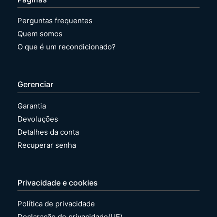
0
e
G
6
Perguntas frequentes
6
x
R
x
Quem somos
e
x
O que é um recondicionado?
c
/
o
8
n
x
d
x
Gerenciar
i
x
c
R
i
e
Garantia
o
c
Devoluções
n
o
a
n
Detalhes da conta
d
d
Recuperar senha
o
i
c
i
o
Privacidade e cookies
n
a
Política de privacidade
d
o
Declaração de privacidade(UE)