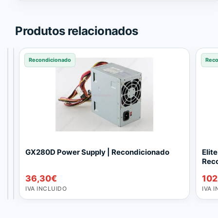
Trusted
Shops.
Produtos relacionados
Recondicionado
Recondicionado
Recondicionado
Reco
F
F
GX280D Power Supply | Recondicionado
Elit
o
o
Rec
n
n
84,70
78,65
€
€
36,30
€
102
t
t
IVA
IVA
e
e
INCLUIDO
INCLUIDO
IVA INCLUIDO
IVA 
d
d
e
e
e
e