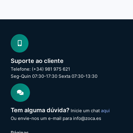
n
n
e
e
r
r
g
g
i
i
a
a
H
H
P
P
F
F
u
u
Suporte ao cliente
e
e
n
n
Telefone: (+34) 981 975 621
t
t
Seg-Quin 07:30-17:30 Sexta 07:30-13:30
e
e
A
A
l
l
i
i
m
m
.
.
Tem alguma dúvida?
Inicie um chat
aqui
M
E
L
l
Ou envie-nos um e-mail para info@zoca.es
3
i
5
t
Páginas