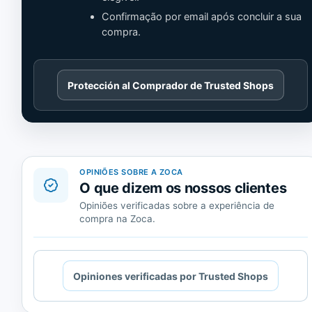
Confirmação por email após concluir a sua
compra.
Cargando
Protección al Comprador de Trusted Shops
contenido
de
Trusted
Shops.
OPINIÕES SOBRE A ZOCA
O que dizem os nossos clientes
Opiniões verificadas sobre a experiência de
compra na Zoca.
Cargando
Opiniones verificadas por Trusted Shops
contenido
de