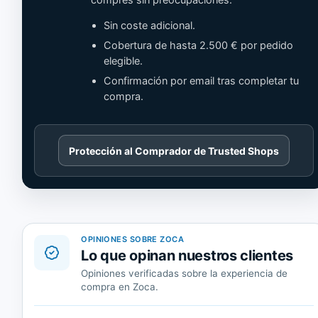
compres sin preocupaciones.
Sin coste adicional.
Cobertura de hasta 2.500 € por pedido
elegible.
Confirmación por email tras completar tu
compra.
Cargando
Protección al Comprador de Trusted Shops
contenido
de
Trusted
Shops.
OPINIONES SOBRE ZOCA
Lo que opinan nuestros clientes
Opiniones verificadas sobre la experiencia de
compra en Zoca.