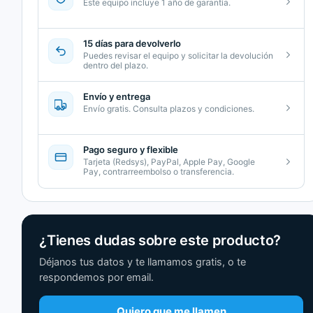
Este equipo incluye 1 año de garantía.
15 días para devolverlo
Puedes revisar el equipo y solicitar la devolución
dentro del plazo.
Envío y entrega
Envío gratis. Consulta plazos y condiciones.
Pago seguro y flexible
Tarjeta (Redsys), PayPal, Apple Pay, Google
Pay, contrarreembolso o transferencia.
¿Tienes dudas sobre este producto?
Déjanos tus datos y te llamamos gratis, o te
respondemos por email.
Quiero que me llamen