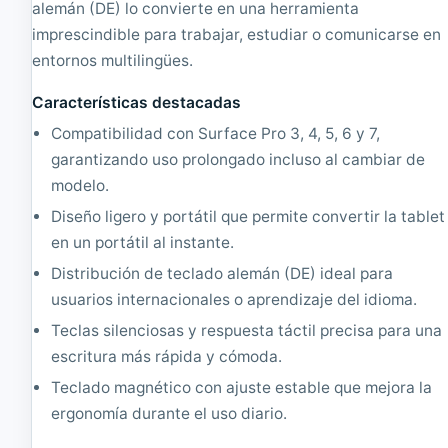
/
e
alemán (DE) lo convierte en una herramienta
5
a
imprescindible para trabajar, estudiar o comunicarse en
/
c
6
o
entornos multilingües.
/
n
7
d
Características destacadas
K
i
Compatibilidad con Surface Pro 3, 4, 5, 6 y 7,
e
c
y
i
garantizando uso prolongado incluso al cambiar de
b
o
modelo.
o
n
a
a
Diseño ligero y portátil que permite convertir la tablet
r
d
en un portátil al instante.
d
o
|
Distribución de teclado alemán (DE) ideal para
R
usuarios internacionales o aprendizaje del idioma.
e
a
Teclas silenciosas y respuesta táctil precisa para una
c
escritura más rápida y cómoda.
o
n
Teclado magnético con ajuste estable que mejora la
d
ergonomía durante el uso diario.
i
c