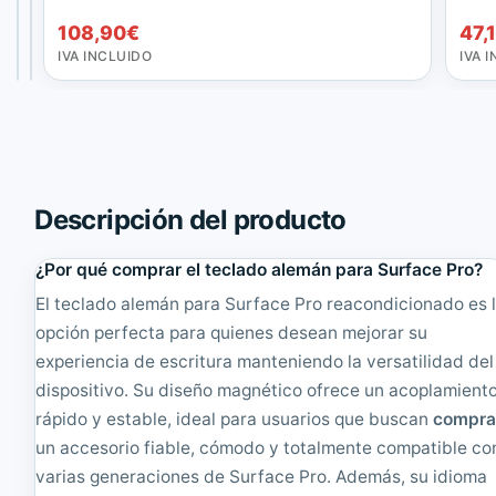
e
l
precio
El
68,97
108,90
€
€
108,90
€
47,
r
a
original
precio
IVA
IVA
n
d
INCLUIDO
INCLUIDO
IVA INCLUIDO
IVA 
era:
actual
a
o
72,60€.
es:
t
S
68,97€.
i
u
o
r
n
f
a
a
l
c
Descripción del producto
S
e
u
P
r
r
¿Por qué comprar el teclado alemán para Surface Pro?
f
o
El teclado alemán para Surface Pro reacondicionado es 
a
E
c
s
opción perfecta para quienes desean mejorar su
e
p
experiencia de escritura manteniendo la versatilidad del
P
a
dispositivo. Su diseño magnético ofrece un acoplamient
r
ñ
o
o
rápido y estable, ideal para usuarios que buscan
compra
3
l
un accesorio fiable, cómodo y totalmente compatible co
/
|
4
R
varias generaciones de Surface Pro. Además, su idioma