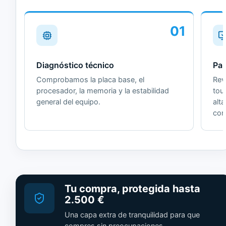
01
Diagnóstico técnico
Pan
Comprobamos la placa base, el
Revi
procesador, la memoria y la estabilidad
tou
general del equipo.
alt
cor
Tu compra, protegida hasta
2.500 €
Una capa extra de tranquilidad para que