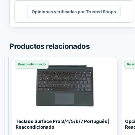
Cargando
Opiniones verificadas por Trusted Shops
contenido
de
Trusted
Shops.
Productos relacionados
Reacondicionado
Reacondicionado
Reacondicionado
Reac
I
T
Teclado Surface Pro 3/4/5/6/7 Portugués |
Opci
n
e
Reacondicionado
Rea
t
c
El
72,60
€