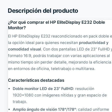
s
'
t
'
Descripción del producto
e
T
r
F
2
T
¿Por qué comprar el HP EliteDisplay E232 Doble
0
4
Monitor?
4
:
B
3
El HP EliteDisplay E232 reacondicionado en pack doble 
M
|
la opción ideal para quienes necesitan
productividad y
M
R
o
comodidad visual
e
. Con dos pantallas LED de 23'' FullHD 
n
a
formato 16:9, podrás trabajar con varias aplicaciones al
i
c
mismo tiempo sin perder detalle, mejorando la eficiencia
t
o
o
n
en entornos de oficina, teletrabajo o multitarea.
r
d
T
i
Características destacadas
F
c
T
i
Doble monitor LED de 23'' FullHD
: resolución
2
o
1920x1080 con imágenes nítidas y gran espacio de
0
n
"
a
trabajo.
4
d
Amplio ángulo de visión 178°/178°
: calidad uniforme
:
o