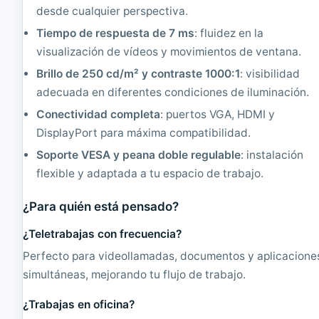
3
|
desde cualquier perspectiva.
,
1
Tiempo de respuesta de 7 ms
: fluidez en la
1
2
6
8
visualización de vídeos y movimientos de ventana.
0
0
Brillo de 250 cd/m² y contraste 1000:1
: visibilidad
0
x
x
1
adecuada en diferentes condiciones de iluminación.
1
0
Conectividad completa
: puertos VGA, HDMI y
2
2
0
4
DisplayPort para máxima compatibilidad.
0
Soporte VESA y peana doble regulable
: instalación
flexible y adaptada a tu espacio de trabajo.
¿Para quién está pensado?
¿Teletrabajas con frecuencia?
Perfecto para videollamadas, documentos y aplicacione
simultáneas, mejorando tu flujo de trabajo.
¿Trabajas en oficina?