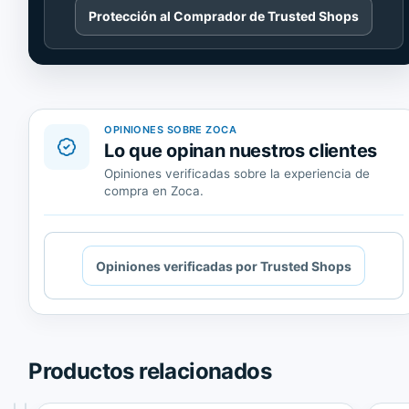
Cargando
Protección al Comprador de Trusted Shops
contenido
de
Trusted
Shops.
OPINIONES SOBRE ZOCA
Lo que opinan nuestros clientes
Opiniones verificadas sobre la experiencia de
compra en Zoca.
Cargando
Opiniones verificadas por Trusted Shops
contenido
de
Trusted
Shops.
Productos relacionados