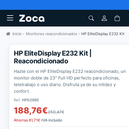
Inicio
Monitores reacondicionados
HP EliteDisplay E232 Kit
HP EliteDisplay E232 Kit |
Reacondicionado
Hazte con el HP EliteDisplay E232 reacondicionado, un
monitor doble de 23″ Full HD perfecto para oficinas,
teletrabajo o uso diario. Disfruta ya de su nitidez y
confort.
Ref.
HP02995
188,76
€
250,47
€
Ahorras
61,71
€
·
IVA incluido