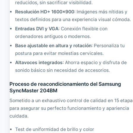
d
|
reducidos, sin sacrificar visibilidad.
o
1
|
2
Resolución HD+ 1600x900
: Imágenes más nítidas y
1
8
textos definidos para una experiencia visual cómoda.
2
0
8
x
Entradas DVI y VGA
: Conexión flexible con
0
1
ordenadores antiguos o modernos.
x
0
1
2
Base ajustable en altura y rotación
: Personaliza tu
0
4
postura para evitar molestias cervicales.
2
4
Altavoces integrados
: Ahorra espacio y disfruta de
sonido básico sin necesidad de accesorios.
Proceso de reacondicionamiento del Samsung
SyncMaster 204BM
Sometido a un exhaustivo control de calidad en 15 etapa
para asegurar su perfecto funcionamiento y apariencia
cuidada.
Test de uniformidad de brillo y color