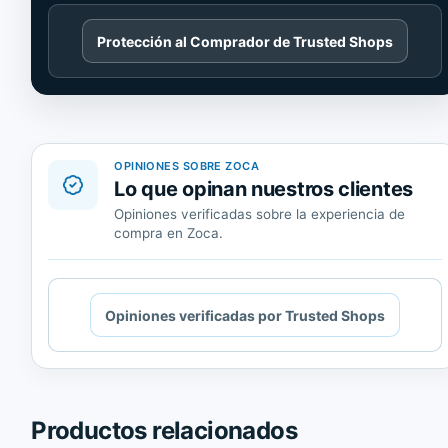
Cargando
Protección al Comprador de Trusted Shops
contenido
de
Trusted
Shops.
OPINIONES SOBRE ZOCA
Lo que opinan nuestros clientes
Opiniones verificadas sobre la experiencia de
compra en Zoca.
Cargando
Opiniones verificadas por Trusted Shops
contenido
de
Trusted
Shops.
Productos relacionados