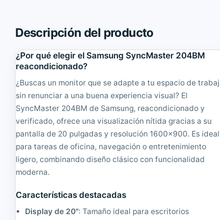
7
'
'
L
'
C
Descripción del producto
T
D
F
5
T
:
¿Por qué elegir el Samsung SyncMaster 204BM
4
4
reacondicionado?
:
|
3
R
¿Buscas un monitor que se adapte a tu espacio de traba
|
e
sin renunciar a una buena experiencia visual? El
R
a
e
SyncMaster 204BM de Samsung, reacondicionado y
c
a
o
verificado, ofrece una visualización nítida gracias a su
c
n
pantalla de 20 pulgadas y resolución 1600x900. Es ideal
o
d
n
i
para tareas de oficina, navegación o entretenimiento
d
c
ligero, combinando diseño clásico con funcionalidad
i
i
moderna.
c
o
i
n
o
a
Características destacadas
n
d
a
o
Display de 20"
: Tamaño ideal para escritorios