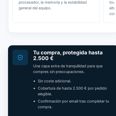
procesador, la memoria y la estabilidad
tou
general del equipo.
alt
cor
Tu compra, protegida hasta
2.500 €
Una capa extra de tranquilidad para que
compres sin preocupaciones.
Sin coste adicional.
Cobertura de hasta 2.500 € por pedido
elegible.
Confirmación por email tras completar tu
compra.