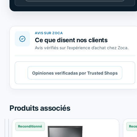
de
Trusted
Shops.
AVIS SUR ZOCA
Ce que disent nos clients
Avis vérifiés sur l’expérience d’achat chez Zoca.
Cargando
Opiniones verificadas por Trusted Shops
contenido
de
Trusted
Shops.
Produits associés
Reconditionné
Reconditionné
Reconditionné
Reco