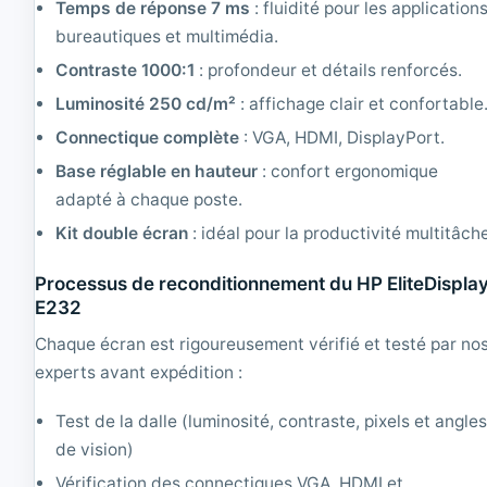
Temps de réponse 7 ms
: fluidité pour les application
t
x
bureautiques et multimédia.
i
1
o
0
Contraste 1000:1
: profondeur et détails renforcés.
n
2
n
4
Luminosité 250 cd/m²
: affichage clair et confortable
é
Connectique complète
: VGA, HDMI, DisplayPort.
|
1
Base réglable en hauteur
: confort ergonomique
6
adapté à chaque poste.
0
0
Kit double écran
: idéal pour la productivité multitâch
x
1
Processus de reconditionnement du HP EliteDispla
2
E232
0
0
Chaque écran est rigoureusement vérifié et testé par no
experts avant expédition :
Test de la dalle (luminosité, contraste, pixels et angle
de vision)
Vérification des connectiques VGA, HDMI et