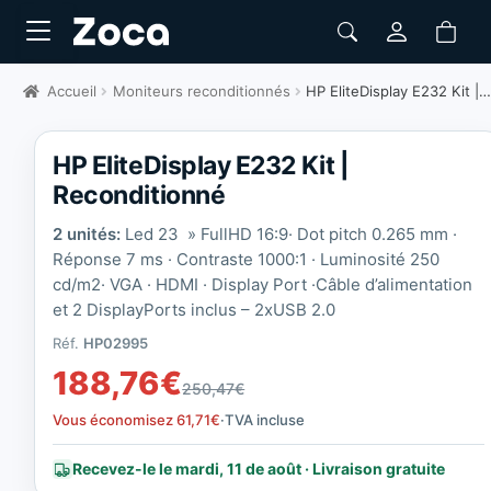
Accueil
Moniteurs reconditionnés
HP EliteDisplay E232 Kit | Reconditionné
HP EliteDisplay E232 Kit |
Reconditionné
2 unités:
Led 23 » FullHD 16:9· Dot pitch 0.265 mm ·
Réponse 7 ms · Contraste 1000:1 · Luminosité 250
cd/m2· VGA · HDMI · Display Port ·
Câble d’alimentation
et 2 DisplayPorts inclu
s
– 2xUSB 2.0
Réf.
HP02995
188,76
€
250,47
€
Vous économisez
61,71
€
·
TVA incluse
Recevez-le le mardi, 11 de août · Livraison gratuite