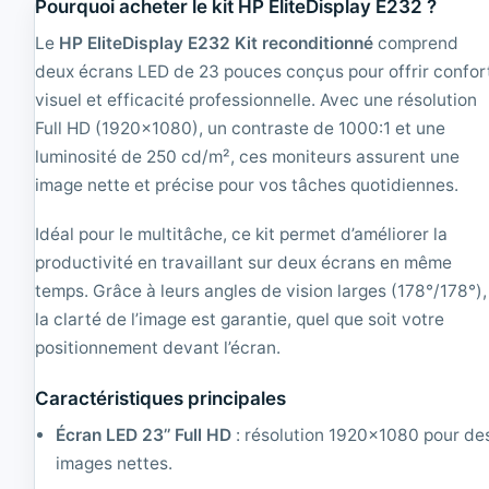
Pourquoi acheter le kit HP EliteDisplay E232 ?
r
F
2
T
Le
HP EliteDisplay E232 Kit reconditionné
comprend
0
4
deux écrans LED de 23 pouces conçus pour offrir confor
4
:
B
3
visuel et efficacité professionnelle. Avec une résolution
M
|
Full HD (1920x1080), un contraste de 1000:1 et une
2
R
0
luminosité de 250 cd/m², ces moniteurs assurent une
e
'
c
image nette et précise pour vos tâches quotidiennes.
'
o
T
n
Idéal pour le multitâche, ce kit permet d’améliorer la
F
d
T
i
productivité en travaillant sur deux écrans en même
4
t
temps. Grâce à leurs angles de vision larges (178°/178°),
:
i
la clarté de l’image est garantie, quel que soit votre
3
o
|
n
positionnement devant l’écran.
R
n
e
é
Caractéristiques principales
c
|
o
1
Écran LED 23’’ Full HD
: résolution 1920x1080 pour de
n
2
images nettes.
d
8
i
0