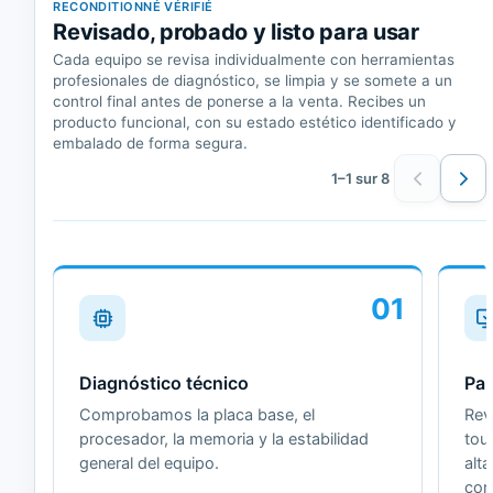
RECONDITIONNÉ VÉRIFIÉ
Revisado, probado y listo para usar
Cada equipo se revisa individualmente con herramientas
profesionales de diagnóstico, se limpia y se somete a un
control final antes de ponerse a la venta. Recibes un
producto funcional, con su estado estético identificado y
embalado de forma segura.
1–1 sur 8
01
Diagnóstico técnico
Pan
Comprobamos la placa base, el
Revi
procesador, la memoria y la estabilidad
tou
general del equipo.
alt
cor