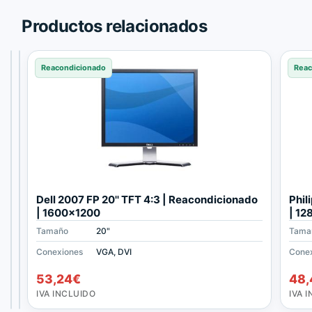
Shops.
Productos relacionados
Reacondicionado
Reacondicionado
Reacondicionado
Reac
S
S
Dell 2007 FP 20'' TFT 4:3 | Reacondicionado
Phil
a
a
| 1600x1200
| 1
m
m
Tamaño
Tamaño
Tamaño
20"
17"
20"
Tama
s
s
u
u
Conexiones
Conexiones
Conexiones
VGA, DVI
VGA
VGA, DVI
Cone
n
n
47,19
35,09
€
€
53,24
€
48,
g
g
IVA
IVA
S
7
INCLUIDO
INCLUIDO
IVA INCLUIDO
IVA 
y
1