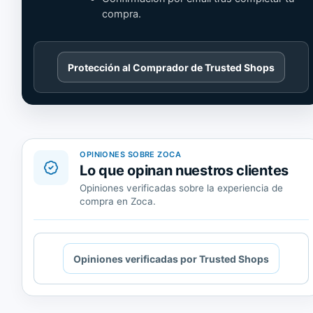
compra.
Cargando
Protección al Comprador de Trusted Shops
contenido
de
Trusted
Shops.
OPINIONES SOBRE ZOCA
Lo que opinan nuestros clientes
Opiniones verificadas sobre la experiencia de
compra en Zoca.
Cargando
Opiniones verificadas por Trusted Shops
contenido
de
Trusted