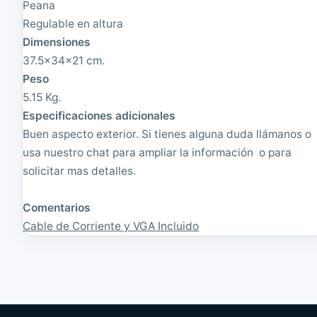
Peana
0
n
Regulable en altura
"
a
4
d
Dimensiones
:
o
37.5x34x21 cm.
3
|
Peso
,
1
1
2
5.15 Kg.
6
8
Especificaciones adicionales
0
0
0
x
Buen aspecto exterior. Si tienes alguna duda llámanos o
x
1
usa nuestro chat para ampliar la información o para
1
0
solicitar mas detalles.
2
2
0
4
0
Comentarios
Cable de Corriente y VGA Incluido