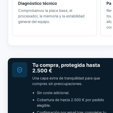
Diagnóstico técnico
Pan
Comprobamos la placa base, el
Revi
procesador, la memoria y la estabilidad
tou
general del equipo.
alt
cor
Tu compra, protegida hasta
2.500 €
Una capa extra de tranquilidad para que
compres sin preocupaciones.
Sin coste adicional.
Cobertura de hasta 2.500 € por pedido
elegible.
Confirmación por email tras completar tu