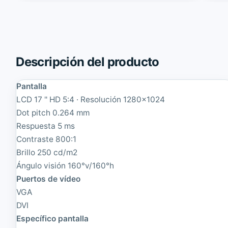
n
0
c
N
M
1
a
7
s
'
t
'
Descripción del producto
e
T
r
F
2
T
Pantalla
0
4
LCD 17 '' HD 5:4 · Resolución 1280x1024
4
:
B
3
Dot pitch 0.264 mm
M
|
Respuesta 5 ms
M
R
Contraste 800:1
o
e
n
a
Brillo 250 cd/m2
i
c
Ángulo visión 160°v/160°h
t
o
o
Puertos de vídeo
n
r
d
VGA
T
i
DVI
F
c
T
i
Específico pantalla
2
o