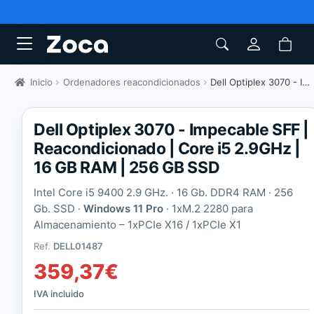
Inicio
Ordenadores reacondicionados
Dell Optiplex 3070 - Impecable SFF
Dell Optiplex 3070 - Impecable SFF |
Reacondicionado | Core i5 2.9GHz |
16 GB RAM | 256 GB SSD
Intel Core i5 9400 2.9 GHz. · 16 Gb. DDR4 RAM · 256
Gb. SSD ·
Windows 11 Pro
·
1xM.2 2280 para
Almacenamiento – 1xPCIe X16 / 1xPCIe X1
Ref.
DELL01487
359,37
€
IVA incluido