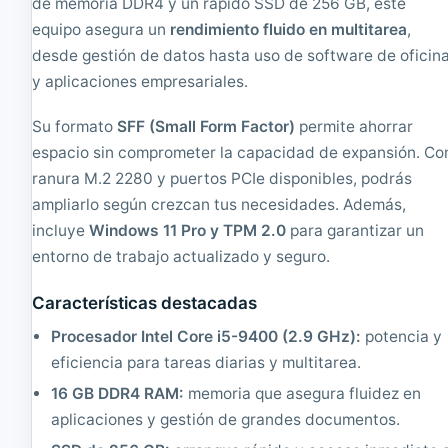
a
F
de memoria DDR4 y un rápido SSD de 256 GB, este
c
F
equipo asegura un
rendimiento fluido en multitarea
,
o
B
desde gestión de datos hasta uso de software de oficin
n
a
d
r
y aplicaciones empresariales.
i
e
c
b
Su formato
SFF (Small Form Factor)
permite ahorrar
i
o
espacio sin comprometer la capacidad de expansión. Co
o
n
n
e
ranura M.2 2280 y puertos PCIe disponibles, podrás
a
,
ampliarlo según crezcan tus necesidades. Además,
d
I
o
n
incluye
Windows 11 Pro y TPM 2.0
para garantizar un
|
t
entorno de trabajo actualizado y seguro.
C
e
o
l
Características destacadas
r
C
e
o
Procesador Intel Core i5-9400 (2.9 GHz):
potencia y
i
r
3
e
eficiencia para tareas diarias y multitarea.
2
i
16 GB DDR4 RAM:
memoria que asegura fluidez en
.
5
9
4
aplicaciones y gestión de grandes documentos.
3
5