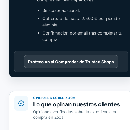
compres sin preocupaciones.
Sin coste adicional.
Cobertura de hasta 2.500 € por pedido
elegible.
Confirmación por email tras completar tu
compra.
Cargando
Protección al Comprador de Trusted Shops
contenido
de
Trusted
Shops.
OPINIONES SOBRE ZOCA
Lo que opinan nuestros clientes
Opiniones verificadas sobre la experiencia de
compra en Zoca.