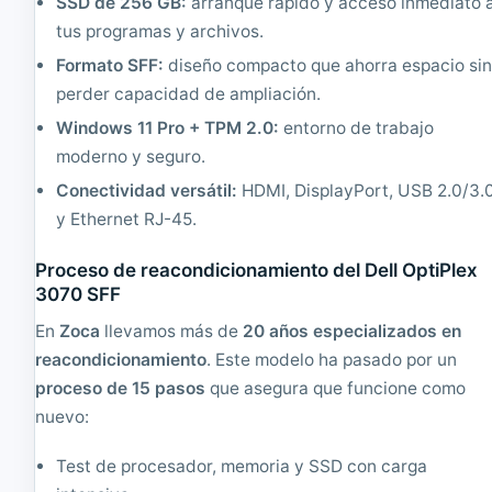
SSD de 256 GB:
arranque rápido y acceso inmediato 
G
7
H
0
tus programas y archivos.
z
3
Formato SFF:
diseño compacto que ahorra espacio si
|
.
4
2
perder capacidad de ampliación.
G
G
Windows 11 Pro + TPM 2.0:
entorno de trabajo
B
H
R
z
moderno y seguro.
A
.
Conectividad versátil:
HDMI, DisplayPort, USB 2.0/3.
M
8
|
G
y Ethernet RJ-45.
1
B
6
Proceso de reacondicionamiento del Dell OptiPlex
0
3070 SFF
G
B
En
Zoca
llevamos más de
20 años especializados en
H
reacondicionamiento
. Este modelo ha pasado por un
D
D
proceso de 15 pasos
que asegura que funcione como
nuevo:
Test de procesador, memoria y SSD con carga