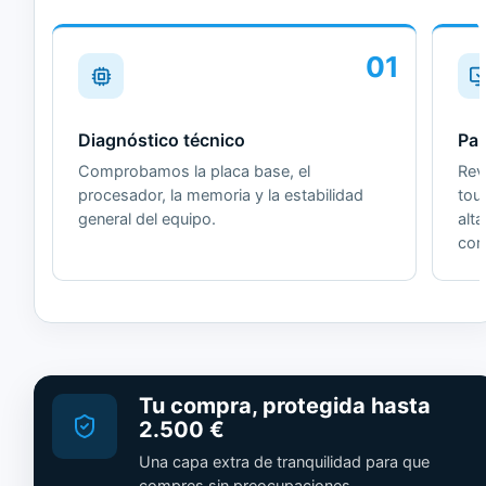
01
Diagnóstico técnico
Pan
Comprobamos la placa base, el
Revi
procesador, la memoria y la estabilidad
tou
general del equipo.
alt
cor
Tu compra, protegida hasta
2.500 €
Una capa extra de tranquilidad para que