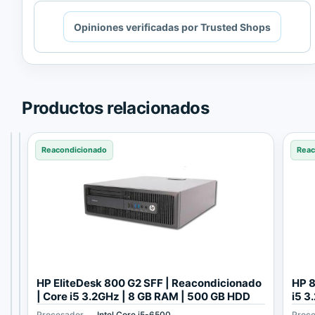
Cargando
Opiniones verificadas por Trusted Shops
contenido
de
Trusted
Shops.
Productos relacionados
Reacondicionado
Reacondicionado
Reacondicionado
Reac
L
H
HP EliteDesk 800 G2 SFF | Reacondicionado
HP 8
e
P
| Core i5 3.2GHz | 8 GB RAM | 500 GB HDD
i5 3
n
E
Procesador
Procesador
Procesador
Intel Core i3 530
Intel Core i5-4570
Intel Core i5-6500
Proc