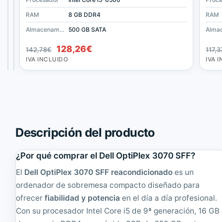
o
l
v
i
RAM
RAM
RAM
4 GB DDR3
8 GB DDR3
8 GB DDR4
RAM
o
t
Almacenamiento
Almacenamiento
160 GB SATA
Almacenamiento
- Sin disco -
500 GB SATA
T
e
70,18
94,38
€
€
h
D
El
El
128,26
€
142,78
€
117,3
i
e
IVA
IVA
precio
precio
INCLUIDO
INCLUIDO
IVA INCLUIDO
IVA 
n
s
original
actual
k
k
era:
es:
C
8
142,78€.
128,26€.
e
0
n
0
t
G
r
1
e
O
Descripción del producto
M
r
9
d
¿Por qué comprar el Dell OptiPlex 3070 SFF?
0
e
S
n
El
Dell OptiPlex 3070 SFF reacondicionado
es un
F
a
F
d
ordenador de sobremesa compacto diseñado para
|
o
ofrecer
fiabilidad y potencia
en el día a día profesional.
R
r
Con su procesador Intel Core i5 de 9ª generación, 16 GB
e
S