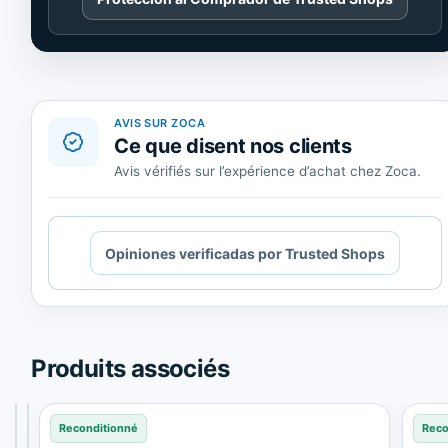
contenido
de
Trusted
Shops.
AVIS SUR ZOCA
Ce que disent nos clients
Avis vérifiés sur l’expérience d’achat chez Zoca.
Cargando
Opiniones verificadas por Trusted Shops
contenido
de
Trusted
Shops.
Produits associés
Reconditionné
Reconditionné
Reconditionné
Reco