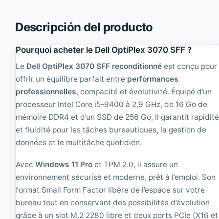
i
r
n
e
i
M
Descripción del producto
|
9
R
0
e
Pourquoi acheter le Dell OptiPlex 3070 SFF ?
S
c
F
Le
Dell OptiPlex 3070 SFF reconditionné
est conçu pour
o
F
n
|
offrir un équilibre parfait entre
performances
d
R
professionnelles
, compacité et évolutivité. Équipé d’un
i
e
processeur Intel Core i5-9400 à 2,9 GHz, de 16 Go de
t
c
i
o
mémoire DDR4 et d’un SSD de 256 Go, il garantit rapidit
o
n
et fluidité pour les tâches bureautiques, la gestion de
n
d
n
données et le multitâche quotidien.
i
é
t
|
i
Avec
Windows 11 Pro
et TPM 2.0, il assure un
C
o
environnement sécurisé et moderne, prêt à l’emploi. Son
e
n
l
n
format Small Form Factor libère de l’espace sur votre
e
é
bureau tout en conservant des possibilités d’évolution
r
|
grâce à un slot M.2 2280 libre et deux ports PCIe (X16 et
o
C