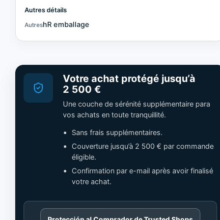
Autres détails
hR emballage
Autres
Votre achat protégé jusqu’à
2 500 €
Une couche de sérénité supplémentaire para
vos achats en toute tranquillité.
Sans frais supplémentaires.
Couverture jusqu’à 2 500 € par commande
éligible.
Confirmation par e-mail après avoir finalisé
votre achat.
Cargando
Protección al Comprador de Trusted Shops