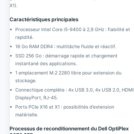
n
o
X1).
1
r
.
e
Caractéristiques principales
9
i
9
3
Processeur Intel Core i5-9400 à 2,9 GHz : fiabilité et
G
2
rapidité.
H
.
z
9
16 Go RAM DDR4 : multitâche fluide et réactif.
|
3
2
G
SSD 256 Go : démarrage rapide et chargement
G
H
instantané des applications.
B
z
R
|
1 emplacement M.2 2280 libre pour extension du
A
4
stockage.
M
G
|
B
Connectique complète : 4x USB 3.0, 4x USB 2.0, HDMI
3
R
DisplayPort, RJ-45.
2
A
0
M
Ports PCIe X16 et X1 : possibilités d’extension
G
|
matérielle.
B
1
H
6
Processus de reconditionnement du Dell OptiPlex
D
0